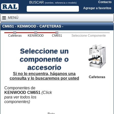
BUSCAR
Contacto
(nombre, referencia o modelo)
Agregar a favoritos
MENÚ
CM651 - KENWOOD - CAFETERAS -
Cafeteras
KENWOOD
CM651
Seleccione Componente
Seleccione un
componente o
accesorio
Si no lo encuentra, háganos una
Cafeteras
consulta y lo buscaremos por usted
Componentes de
KENWOOD CM651
(Click
para ver todos los
componentes)
Bote