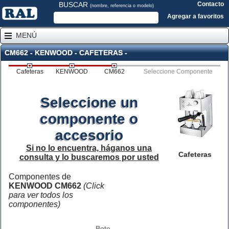
BUSCAR
Contacto
(nombre, referencia o modelo)
Agregar a favoritos
MENÚ
CM662 - KENWOOD - CAFETERAS -
Cafeteras
KENWOOD
CM662
Seleccione Componente
Seleccione un
componente o
accesorio
Si no lo encuentra, háganos una
Cafeteras
consulta y lo buscaremos por usted
Componentes de
KENWOOD CM662
(Click
para ver todos los
componentes)
Bote