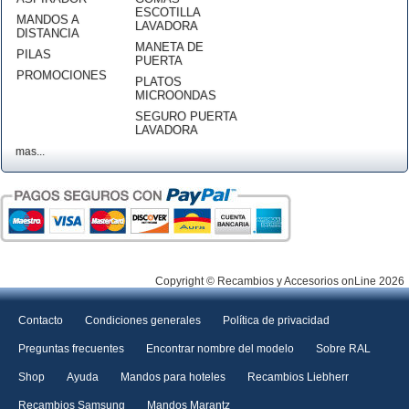
ESCOTILLA
MANDOS A
LAVADORA
DISTANCIA
MANETA DE
PILAS
PUERTA
PROMOCIONES
PLATOS
MICROONDAS
SEGURO PUERTA
LAVADORA
mas...
Copyright © Recambios y Accesorios onLine 2026
Contacto
Condiciones generales
Política de privacidad
Preguntas frecuentes
Encontrar nombre del modelo
Sobre RAL
Shop
Ayuda
Mandos para hoteles
Recambios Liebherr
Recambios Samsung
Mandos Marantz