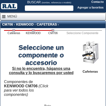
BUSCAR
Contacto
(nombre, referencia o modelo)
Agregar a favoritos
MENÚ
CM706 - KENWOOD - CAFETERAS -
Cafeteras
KENWOOD
CM706
Seleccione Componente
Seleccione un
componente o
accesorio
Si no lo encuentra, háganos una
Cafeteras
consulta y lo buscaremos por usted
Componentes de
KENWOOD CM706
(Click
para ver todos los
componentes)
Bote