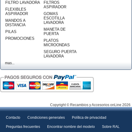
FILTRO LAVADORA
FILTROS
ASPIRADOR
FLEXIBLES
ASPIRADOR
GOMAS
ESCOTILLA
MANDOS A
LAVADORA
DISTANCIA
MANETA DE
PILAS
PUERTA
PROMOCIONES
PLATOS
MICROONDAS
SEGURO PUERTA
LAVADORA
mas...
Copyright © Recambios y Accesorios onLine 2026
Contacto
Condiciones generales
Política de privacidad
Preguntas frecuentes
Encontrar nombre del modelo
Sobre RAL