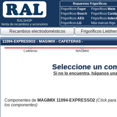
Repuestos Frigoríficos
Frigoríficos
Fagor
Frigoríficos
Miele
Frigoríficos
Bosch
Frigoríficos
Cand
Frigoríficos
AEG
Frigoríficos
Indesi
RALSHOP
Frigoríficos
LG
Más marcas frigo.
Venta de recambios y accesorios
Recambios electrodomésticos
Frigoríficos Liebher
11094-EXPRESSO2 - MAGIMIX - CAFETERAS -
Cafeteras
MAGIMIX
Seleccione un co
Si no lo encuentra, háganos un
Componentes de
MAGIMIX 11094-EXPRESSO2
(Click para
los componentes)