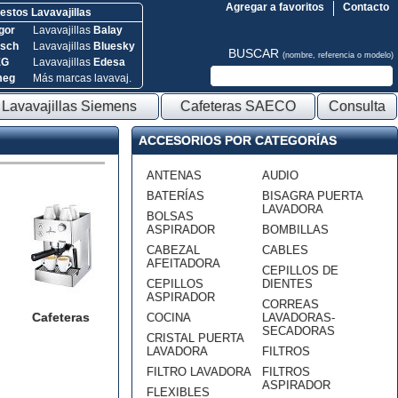
Agregar a favoritos
Contacto
stos Lavavajillas
gor
Lavavajillas
Balay
sch
Lavavajillas
Bluesky
BUSCAR
(nombre, referencia o modelo)
EG
Lavavajillas
Edesa
meg
Más marcas lavavaj.
Lavavajillas Siemens
Cafeteras SAECO
Consulta
ACCESORIOS POR CATEGORÍAS
ANTENAS
AUDIO
BATERÍAS
BISAGRA PUERTA
LAVADORA
BOLSAS
ASPIRADOR
BOMBILLAS
CABEZAL
CABLES
AFEITADORA
CEPILLOS DE
CEPILLOS
DIENTES
ASPIRADOR
CORREAS
Cafeteras
COCINA
LAVADORAS-
SECADORAS
CRISTAL PUERTA
LAVADORA
FILTROS
FILTRO LAVADORA
FILTROS
ASPIRADOR
FLEXIBLES