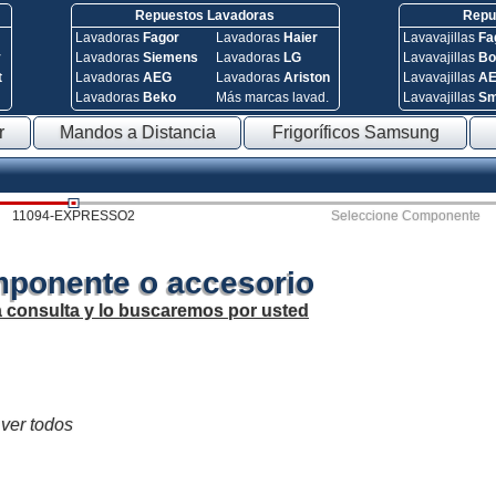
Repuestos Lavadoras
Repue
Lavadoras
Fagor
Lavadoras
Haier
Lavavajillas
Fa
y
Lavadoras
Siemens
Lavadoras
LG
Lavavajillas
Bo
t
Lavadoras
AEG
Lavadoras
Ariston
Lavavajillas
A
Lavadoras
Beko
Más marcas lavad.
Lavavajillas
S
r
Mandos a Distancia
Frigoríficos Samsung
11094-EXPRESSO2
Seleccione Componente
mponente o accesorio
a consulta y lo buscaremos por usted
 ver todos