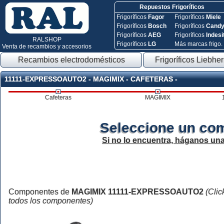
Repuestos Frigoríficos
Frigoríficos
Fagor
Frigoríficos
Miele
Frigoríficos
Bosch
Frigoríficos
Cand
Frigoríficos
AEG
Frigoríficos
Indesi
RALSHOP
Frigoríficos
LG
Más marcas frigo.
Venta de recambios y accesorios
Recambios electrodomésticos
Frigoríficos Liebher
11111-EXPRESSOAUTO2 - MAGIMIX - CAFETERAS -
Cafeteras
MAGIMIX
Seleccione un co
Si no lo encuentra, háganos un
Componentes de
MAGIMIX 11111-EXPRESSOAUTO2
(Clic
todos los componentes)