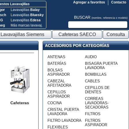
Agregar a favoritos
Contacto
stos Lavavajillas
gor
Lavavajillas
Balay
sch
Lavavajillas
Bluesky
BUSCAR
(nombre, referencia o modelo)
EG
Lavavajillas
Edesa
meg
Más marcas lavavaj.
Lavavajillas Siemens
Cafeteras SAECO
Consulta
ACCESORIOS POR CATEGORÍAS
ANTENAS
AUDIO
BATERÍAS
BISAGRA PUERTA
LAVADORA
BOLSAS
ASPIRADOR
BOMBILLAS
CABEZAL
CABLES
AFEITADORA
CEPILLOS DE
CEPILLOS
DIENTES
ASPIRADOR
CORREAS
Cafeteras
COCINA
LAVADORAS-
SECADORAS
CRISTAL PUERTA
LAVADORA
FILTROS
FILTRO LAVADORA
FILTROS
ASPIRADOR
FLEXIBLES