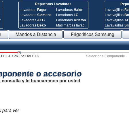
Repuestos Lavadoras
Repue
Lavadoras
Fagor
Lavadoras
Haier
Lavavajillas
Fa
y
Lavadoras
Siemens
Lavadoras
LG
Lavavajillas
Bo
t
Lavadoras
AEG
Lavadoras
Ariston
Lavavajillas
A
Lavadoras
Beko
Más marcas lavad.
Lavavajillas
S
r
Mandos a Distancia
Frigoríficos Samsung
11111-EXPRESSOAUTO2
Seleccione Componente
mponente o accesorio
a consulta y lo buscaremos por usted
k para ver