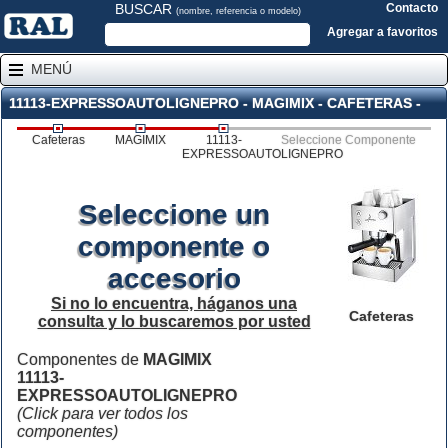
BUSCAR
Contacto
(nombre, referencia o modelo)
Agregar a favoritos
MENÚ
11113-EXPRESSOAUTOLIGNEPRO - MAGIMIX - CAFETERAS -
Cafeteras
MAGIMIX
11113-
Seleccione Componente
EXPRESSOAUTOLIGNEPRO
Seleccione un
componente o
accesorio
Si no lo encuentra, háganos una
Cafeteras
consulta y lo buscaremos por usted
Componentes de
MAGIMIX
11113-
EXPRESSOAUTOLIGNEPRO
(Click para ver todos los
componentes)