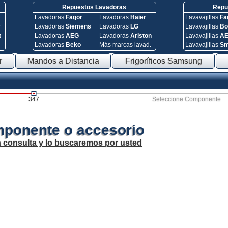
Repuestos Lavadoras
Repue
Lavadoras
Fagor
Lavadoras
Haier
Lavavajillas
Fa
y
Lavadoras
Siemens
Lavadoras
LG
Lavavajillas
Bo
t
Lavadoras
AEG
Lavadoras
Ariston
Lavavajillas
A
Lavadoras
Beko
Más marcas lavad.
Lavavajillas
S
r
Mandos a Distancia
Frigoríficos Samsung
347
Seleccione Componente
mponente o accesorio
a consulta y lo buscaremos por usted