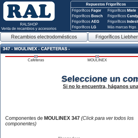
Repuestos Frigoríficos
Frigoríficos
Fagor
Frigoríficos
Miele
Frigoríficos
Bosch
Frigoríficos
Cand
Frigoríficos
AEG
Frigoríficos
Indesi
RALSHOP
Frigoríficos
LG
Más marcas frigo.
Venta de recambios y accesorios
Recambios electrodomésticos
Frigoríficos Liebher
347 - MOULINEX - CAFETERAS -
Cafeteras
MOULINEX
Seleccione un co
Si no lo encuentra, háganos un
Componentes de
MOULINEX 347
(Click para ver todos los
componentes)