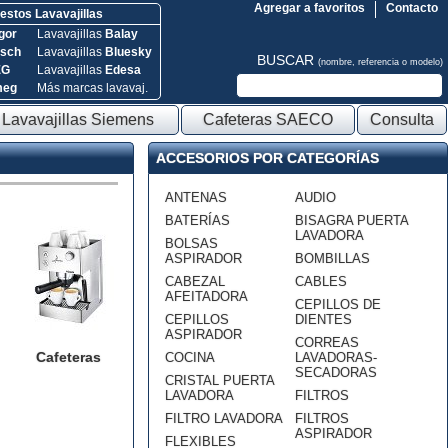
Agregar a favoritos
Contacto
stos Lavavajillas
gor
Lavavajillas
Balay
sch
Lavavajillas
Bluesky
BUSCAR
(nombre, referencia o modelo)
EG
Lavavajillas
Edesa
meg
Más marcas lavavaj.
Lavavajillas Siemens
Cafeteras SAECO
Consulta
ACCESORIOS POR CATEGORÍAS
ANTENAS
AUDIO
BATERÍAS
BISAGRA PUERTA
LAVADORA
BOLSAS
ASPIRADOR
BOMBILLAS
CABEZAL
CABLES
AFEITADORA
CEPILLOS DE
CEPILLOS
DIENTES
ASPIRADOR
CORREAS
Cafeteras
COCINA
LAVADORAS-
SECADORAS
CRISTAL PUERTA
LAVADORA
FILTROS
FILTRO LAVADORA
FILTROS
ASPIRADOR
FLEXIBLES