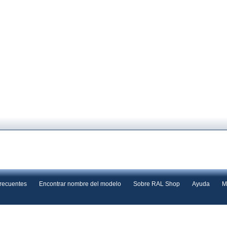
frecuentes
Encontrar nombre del modelo
Sobre RAL Shop
Ayuda
M