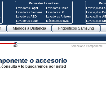
Repuestos Lavadoras
Repue
Lavadoras
Fagor
Lavadoras
Haier
Lavavajillas
Fa
y
Lavadoras
Siemens
Lavadoras
LG
Lavavajillas
Bo
t
Lavadoras
AEG
Lavadoras
Ariston
Lavavajillas
A
Lavadoras
Beko
Más marcas lavad.
Lavavajillas
S
r
Mandos a Distancia
Frigoríficos Samsung
348
Seleccione Componente
mponente o accesorio
a consulta y lo buscaremos por usted