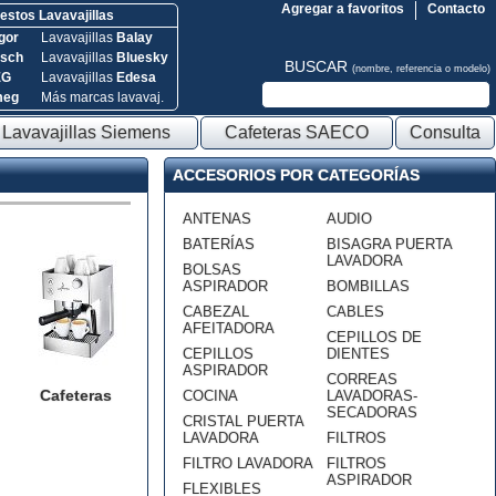
Agregar a favoritos
Contacto
stos Lavavajillas
gor
Lavavajillas
Balay
sch
Lavavajillas
Bluesky
BUSCAR
(nombre, referencia o modelo)
EG
Lavavajillas
Edesa
meg
Más marcas lavavaj.
Lavavajillas Siemens
Cafeteras SAECO
Consulta
ACCESORIOS POR CATEGORÍAS
ANTENAS
AUDIO
BATERÍAS
BISAGRA PUERTA
LAVADORA
BOLSAS
ASPIRADOR
BOMBILLAS
CABEZAL
CABLES
AFEITADORA
CEPILLOS DE
CEPILLOS
DIENTES
ASPIRADOR
CORREAS
Cafeteras
COCINA
LAVADORAS-
SECADORAS
CRISTAL PUERTA
LAVADORA
FILTROS
FILTRO LAVADORA
FILTROS
ASPIRADOR
FLEXIBLES