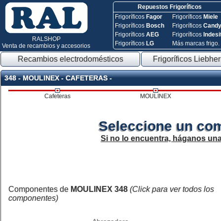
Repuestos Frigoríficos
Frigoríficos
Fagor
Frigoríficos
Miele
Frigoríficos
Bosch
Frigoríficos
Cand
Frigoríficos
AEG
Frigoríficos
Indesi
RALSHOP
Frigoríficos
LG
Más marcas frigo.
Venta de recambios y accesorios
Recambios electrodomésticos
Frigoríficos Liebher
348 - MOULINEX - CAFETERAS -
Cafeteras
MOULINEX
Seleccione un co
Si no lo encuentra, háganos un
Componentes de
MOULINEX 348
(Click para ver todos los
componentes)