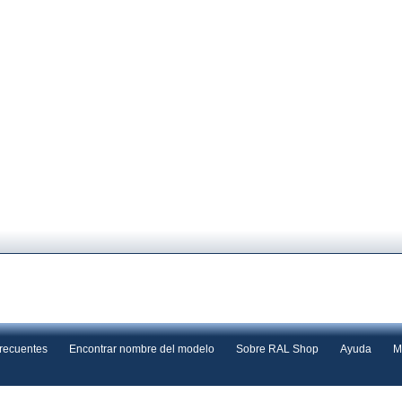
frecuentes
Encontrar nombre del modelo
Sobre RAL Shop
Ayuda
M