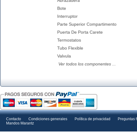
Abrazadera
Bote
Interruptor
Parte Superior Compartimento
Puerta De Porta Carete
Termostatos
Tubo Flexible
Valvula
Ver todos los componentes ...
Contacto
Condiciones generales
Política de privacidad
Preguntas 
Mandos Marantz