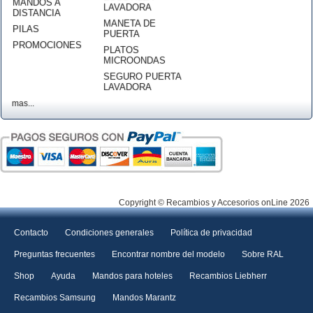
MANDOS A
LAVADORA
DISTANCIA
MANETA DE
PILAS
PUERTA
PROMOCIONES
PLATOS
MICROONDAS
SEGURO PUERTA
LAVADORA
mas...
Copyright © Recambios y Accesorios onLine 2026
Contacto
Condiciones generales
Política de privacidad
Preguntas frecuentes
Encontrar nombre del modelo
Sobre RAL
Shop
Ayuda
Mandos para hoteles
Recambios Liebherr
Recambios Samsung
Mandos Marantz