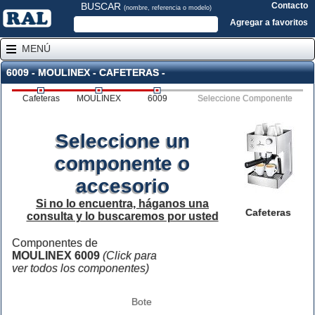
BUSCAR
Contacto
(nombre, referencia o modelo)
Agregar a favoritos
MENÚ
6009 - MOULINEX - CAFETERAS -
Cafeteras
MOULINEX
6009
Seleccione Componente
Seleccione un
componente o
accesorio
Si no lo encuentra, háganos una
Cafeteras
consulta y lo buscaremos por usted
Componentes de
MOULINEX 6009
(Click para
ver todos los componentes)
Bote