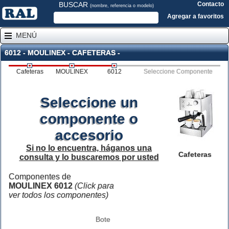
BUSCAR
Contacto
(nombre, referencia o modelo)
Agregar a favoritos
MENÚ
6012 - MOULINEX - CAFETERAS -
Cafeteras
MOULINEX
6012
Seleccione Componente
Seleccione un
componente o
accesorio
Si no lo encuentra, háganos una
Cafeteras
consulta y lo buscaremos por usted
Componentes de
MOULINEX 6012
(Click para
ver todos los componentes)
Bote