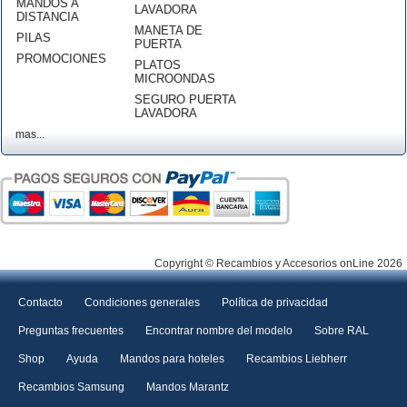
MANDOS A
LAVADORA
DISTANCIA
MANETA DE
PILAS
PUERTA
PROMOCIONES
PLATOS
MICROONDAS
SEGURO PUERTA
LAVADORA
mas...
Copyright © Recambios y Accesorios onLine 2026
Contacto
Condiciones generales
Política de privacidad
Preguntas frecuentes
Encontrar nombre del modelo
Sobre RAL
Shop
Ayuda
Mandos para hoteles
Recambios Liebherr
Recambios Samsung
Mandos Marantz