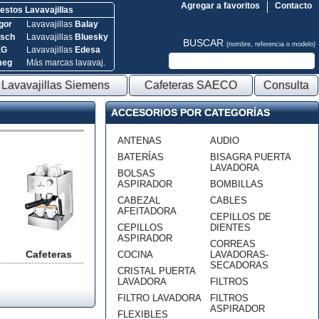
Agregar a favoritos
Contacto
stos Lavavajillas
gor
Lavavajillas
Balay
sch
Lavavajillas
Bluesky
BUSCAR
(nombre, referencia o modelo)
EG
Lavavajillas
Edesa
meg
Más marcas lavavaj.
Lavavajillas Siemens
Cafeteras SAECO
Consulta
ACCESORIOS POR CATEGORÍAS
ANTENAS
AUDIO
BATERÍAS
BISAGRA PUERTA
LAVADORA
BOLSAS
ASPIRADOR
BOMBILLAS
CABEZAL
CABLES
AFEITADORA
CEPILLOS DE
CEPILLOS
DIENTES
ASPIRADOR
CORREAS
Cafeteras
COCINA
LAVADORAS-
SECADORAS
CRISTAL PUERTA
LAVADORA
FILTROS
FILTRO LAVADORA
FILTROS
ASPIRADOR
FLEXIBLES