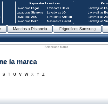
Repuestos Lavadoras
Repue
Lavadoras
Fagor
Lavadoras
Haier
Lavavajillas
Fa
y
Lavadoras
Siemens
Lavadoras
LG
Lavavajillas
Bo
t
Lavadoras
AEG
Lavadoras
Ariston
Lavavajillas
A
Lavadoras
Beko
Más marcas lavad.
Lavavajillas
S
r
Mandos a Distancia
Frigoríficos Samsung
Seleccione Marca
ne la marca
R
S
T
U
V
W
X
Y
Z