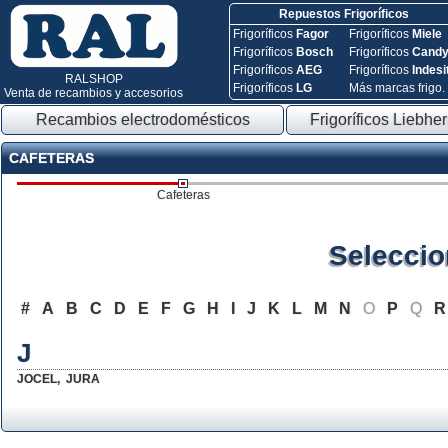
Repuestos Frigoríficos
Frigoríficos
Fagor
Frigoríficos
Miele
Frigoríficos
Bosch
Frigoríficos
Cand
Frigoríficos
AEG
Frigoríficos
Indesi
RALSHOP
Frigoríficos
LG
Más marcas frigo.
Venta de recambios y accesorios
Recambios electrodomésticos
Frigoríficos Liebher
CAFETERAS
Cafeteras
Seleccio
#
A
B
C
D
E
F
G
H
I
J
K
L
M
N
O
P
Q
J
JOCEL
,
JURA