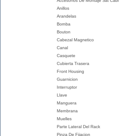
Accesorios De Montaje Sat Cabl
Anillos
Arandelas
Bomba
Bouton
Cabezal Magnetico
Canal
Casquete
Cubierta Trasera
Front Housing
Guarnicion
Interruptor
Llave
Manguera
Membrana
Muelles
Parte Lateral Del Rack
Pinza De Fijacion