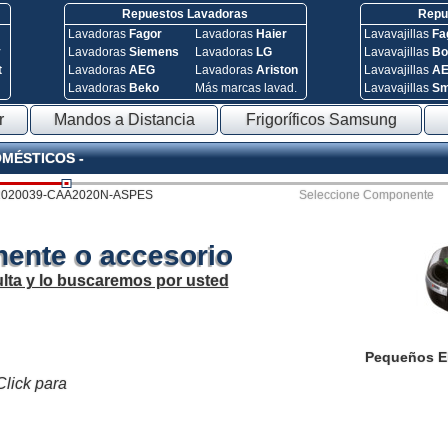
Repuestos Lavadoras
Repue
Lavadoras
Fagor
Lavadoras
Haier
Lavavajillas
Fa
y
Lavadoras
Siemens
Lavadoras
LG
Lavavajillas
Bo
t
Lavadoras
AEG
Lavadoras
Ariston
Lavavajillas
A
Lavadoras
Beko
Más marcas lavad.
Lavavajillas
S
r
Mandos a Distancia
Frigoríficos Samsung
OMÉSTICOS -
2020039-CAA2020N-ASPES
Seleccione Componente
ente o accesorio
lta y lo buscaremos por usted
Pequeños E
Click para