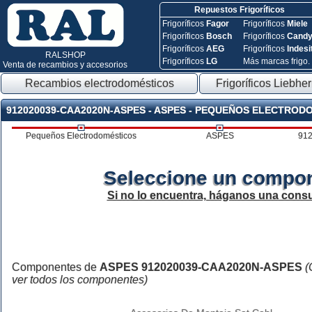
Repuestos Frigoríficos
Frigoríficos
Fagor
Frigoríficos
Miele
Frigoríficos
Bosch
Frigoríficos
Cand
Frigoríficos
AEG
Frigoríficos
Indesi
RALSHOP
Frigoríficos
LG
Más marcas frigo.
Venta de recambios y accesorios
Recambios electrodomésticos
Frigoríficos Liebher
912020039-CAA2020N-ASPES - ASPES - PEQUEÑOS ELECTROD
Pequeños Electrodomésticos
ASPES
91
Seleccione un compon
Si no lo encuentra, háganos una consu
Componentes de
ASPES 912020039-CAA2020N-ASPES
(
ver todos los componentes)