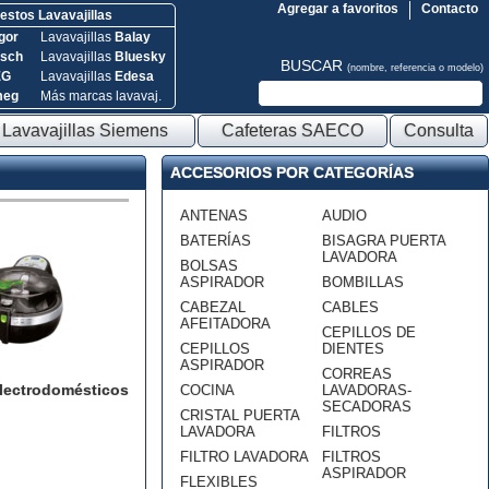
Agregar a favoritos
Contacto
stos Lavavajillas
gor
Lavavajillas
Balay
sch
Lavavajillas
Bluesky
BUSCAR
(nombre, referencia o modelo)
EG
Lavavajillas
Edesa
meg
Más marcas lavavaj.
Lavavajillas Siemens
Cafeteras SAECO
Consulta
ACCESORIOS POR CATEGORÍAS
ANTENAS
AUDIO
BATERÍAS
BISAGRA PUERTA
LAVADORA
BOLSAS
ASPIRADOR
BOMBILLAS
CABEZAL
CABLES
AFEITADORA
CEPILLOS DE
CEPILLOS
DIENTES
ASPIRADOR
CORREAS
lectrodomésticos
COCINA
LAVADORAS-
SECADORAS
CRISTAL PUERTA
LAVADORA
FILTROS
FILTRO LAVADORA
FILTROS
ASPIRADOR
FLEXIBLES