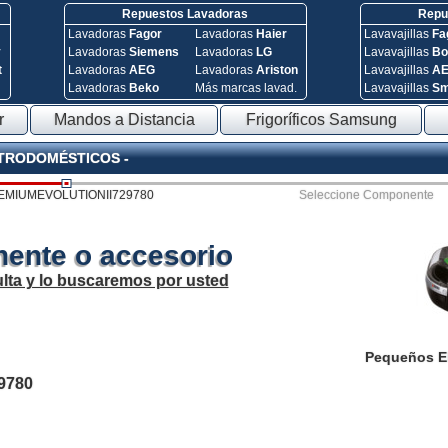
Repuestos Lavadoras
Repue
Lavadoras
Fagor
Lavadoras
Haier
Lavavajillas
Fa
y
Lavadoras
Siemens
Lavadoras
LG
Lavavajillas
Bo
t
Lavadoras
AEG
Lavadoras
Ariston
Lavavajillas
A
Lavadoras
Beko
Más marcas lavad.
Lavavajillas
S
r
Mandos a Distancia
Frigoríficos Samsung
CTRODOMÉSTICOS -
EMIUMEVOLUTIONII729780
Seleccione Componente
ente o accesorio
lta y lo buscaremos por usted
Pequeños E
9780