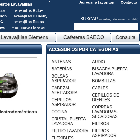
Agregar a favoritos
Contacto
stos Lavavajillas
gor
Lavavajillas
Balay
sch
Lavavajillas
Bluesky
BUSCAR
(nombre, referencia o modelo)
EG
Lavavajillas
Edesa
meg
Más marcas lavavaj.
Lavavajillas Siemens
Cafeteras SAECO
Consulta
ACCESORIOS POR CATEGORÍAS
ANTENAS
AUDIO
BATERÍAS
BISAGRA PUERTA
LAVADORA
BOLSAS
ASPIRADOR
BOMBILLAS
CABEZAL
CABLES
AFEITADORA
CEPILLOS DE
CEPILLOS
DIENTES
ASPIRADOR
CORREAS
lectrodomésticos
COCINA
LAVADORAS-
SECADORAS
CRISTAL PUERTA
LAVADORA
FILTROS
FILTRO LAVADORA
FILTROS
ASPIRADOR
FLEXIBLES