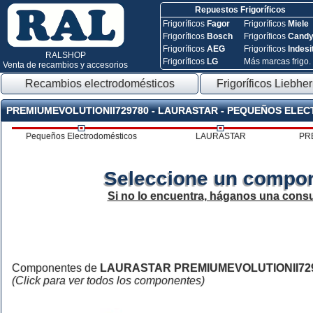
Repuestos Frigoríficos
Frigoríficos
Fagor
Frigoríficos
Miele
Frigoríficos
Bosch
Frigoríficos
Cand
Frigoríficos
AEG
Frigoríficos
Indesi
RALSHOP
Frigoríficos
LG
Más marcas frigo.
Venta de recambios y accesorios
Recambios electrodomésticos
Frigoríficos Liebher
PREMIUMEVOLUTIONII729780 - LAURASTAR - PEQUEÑOS ELE
Pequeños Electrodomésticos
LAURASTAR
PR
Seleccione un compon
Si no lo encuentra, háganos una consu
Componentes de
LAURASTAR PREMIUMEVOLUTIONII72
(Click para ver todos los componentes)