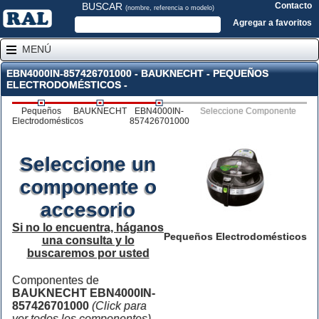
BUSCAR
Contacto
(nombre, referencia o modelo)
Agregar a favoritos
MENÚ
EBN4000IN-857426701000 - BAUKNECHT - PEQUEÑOS
ELECTRODOMÉSTICOS -
Pequeños
BAUKNECHT
EBN4000IN-
Seleccione Componente
Electrodomésticos
857426701000
Seleccione un
componente o
accesorio
Si no lo encuentra, háganos
Pequeños Electrodomésticos
una consulta y lo
buscaremos por usted
Componentes de
BAUKNECHT EBN4000IN-
857426701000
(Click para
ver todos los componentes)