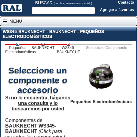
BUSCAR
Contacto
(nombre, referencia o modelo)
Agregar a favoritos
MENÚ
WS345-BAUKNECHT - BAUKNECHT - PEQUEÑOS
ELECTRODOMÉSTICOS -
Pequeños
BAUKNECHT
WS345-
Seleccione Componente
Electrodomésticos
BAUKNECHT
Seleccione un
componente o
accesorio
Si no lo encuentra, háganos
Pequeños Electrodomésticos
una consulta y lo
buscaremos por usted
Componentes de
BAUKNECHT WS345-
BAUKNECHT
(Click para
ver todos los componentes)