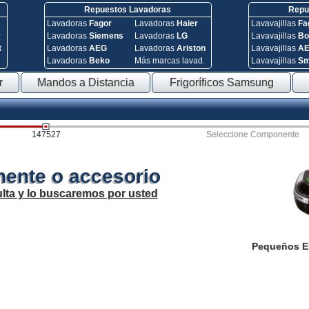
Repuestos Lavadoras
Repue
Lavadoras
Fagor
Lavadoras
Haier
Lavavajillas
Fa
y
Lavadoras
Siemens
Lavadoras
LG
Lavavajillas
Bo
t
Lavadoras
AEG
Lavadoras
Ariston
Lavavajillas
A
Lavadoras
Beko
Más marcas lavad.
Lavavajillas
S
r
Mandos a Distancia
Frigoríficos Samsung
147527
Seleccione Componente
ente o accesorio
lta y lo buscaremos por usted
Pequeños E