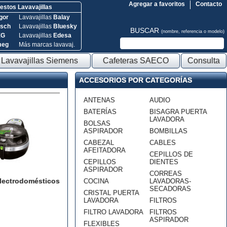
Agregar a favoritos
Contacto
stos Lavavajillas
gor
Lavavajillas
Balay
sch
Lavavajillas
Bluesky
BUSCAR
(nombre, referencia o modelo)
EG
Lavavajillas
Edesa
meg
Más marcas lavavaj.
Lavavajillas Siemens
Cafeteras SAECO
Consulta
ACCESORIOS POR CATEGORÍAS
ANTENAS
AUDIO
BATERÍAS
BISAGRA PUERTA
LAVADORA
BOLSAS
ASPIRADOR
BOMBILLAS
CABEZAL
CABLES
AFEITADORA
CEPILLOS DE
CEPILLOS
DIENTES
ASPIRADOR
CORREAS
lectrodomésticos
COCINA
LAVADORAS-
SECADORAS
CRISTAL PUERTA
LAVADORA
FILTROS
FILTRO LAVADORA
FILTROS
ASPIRADOR
FLEXIBLES