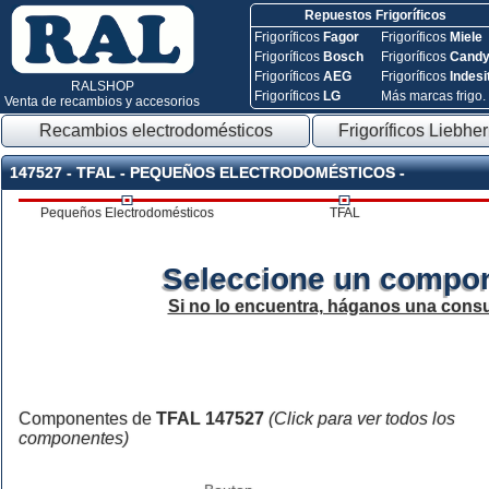
Repuestos Frigoríficos
Frigoríficos
Fagor
Frigoríficos
Miele
Frigoríficos
Bosch
Frigoríficos
Cand
Frigoríficos
AEG
Frigoríficos
Indesi
RALSHOP
Frigoríficos
LG
Más marcas frigo.
Venta de recambios y accesorios
Recambios electrodomésticos
Frigoríficos Liebher
147527 - TFAL - PEQUEÑOS ELECTRODOMÉSTICOS -
Pequeños Electrodomésticos
TFAL
Seleccione un compon
Si no lo encuentra, háganos una consu
Componentes de
TFAL 147527
(Click para ver todos los
componentes)