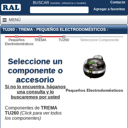
BUSCAR
Contacto
(nombre, referencia o modelo)
Agregar a favoritos
MENÚ
TU260 - TREMA - PEQUEÑOS ELECTRODOMÉSTICOS -
Pequeños
TREMA
TU260
Seleccione Componente
Electrodomésticos
Seleccione un
componente o
accesorio
Si no lo encuentra, háganos
Pequeños Electrodomésticos
una consulta y lo
buscaremos por usted
Componentes de
TREMA
TU260
(Click para ver todos
los componentes)