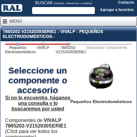
BUSCAR
Contacto
(nombre, referencia o modelo)
Agregar a favoritos
MENÚ
7865202-V2152030SERIE1 - VIVALP - PEQUEÑOS
ELECTRODOMÉSTICOS -
Pequeños
VIVALP
7865202-
Seleccione Componente
Electrodomésticos
V2152030SERIE1
Seleccione un
componente o
accesorio
Si no lo encuentra, háganos
Pequeños Electrodomésticos
una consulta y lo
buscaremos por usted
Componentes de
VIVALP
7865202-V2152030SERIE1
(Click para ver todos los
componentes)