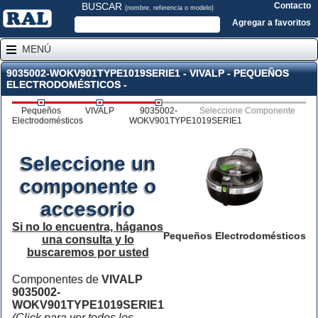
BUSCAR
Contacto
(nombre, referencia o modelo)
Agregar a favoritos
MENÚ
9035002-WOKV901TYPE1019SERIE1 - VIVALP - PEQUEÑOS
ELECTRODOMÉSTICOS -
Pequeños
VIVALP
9035002-
Seleccione Componente
Electrodomésticos
WOKV901TYPE1019SERIE1
Seleccione un
componente o
accesorio
Si no lo encuentra, háganos
Pequeños Electrodomésticos
una consulta y lo
buscaremos por usted
Componentes de
VIVALP
9035002-
WOKV901TYPE1019SERIE1
(Click para ver todos los