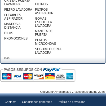
CRISTAL PUERTA
LAVADORA
FILTROS
FILTRO LAVADORA
FILTROS
ASPIRADOR
FLEXIBLES
ASPIRADOR
GOMAS
ESCOTILLA
MANDOS A
LAVADORA
DISTANCIA
MANETA DE
PILAS
PUERTA
PROMOCIONES
PLATOS
MICROONDAS
SEGURO PUERTA
LAVADORA
mas...
Copyright © Recambios y Accesorios onLine 2026
Contacto
Condiciones generales
Política de privacidad