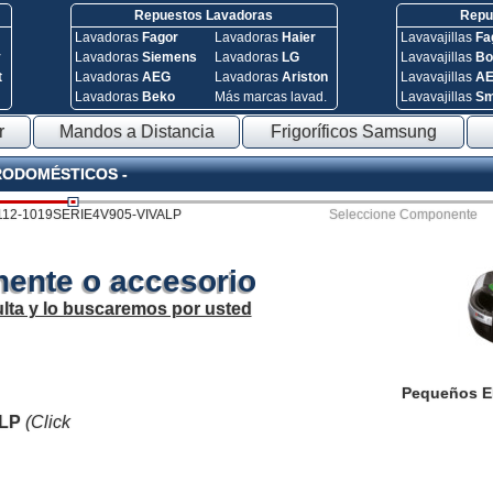
Repuestos Lavadoras
Repue
Lavadoras
Fagor
Lavadoras
Haier
Lavavajillas
Fa
y
Lavadoras
Siemens
Lavadoras
LG
Lavavajillas
Bo
t
Lavadoras
AEG
Lavadoras
Ariston
Lavavajillas
A
Lavadoras
Beko
Más marcas lavad.
Lavavajillas
S
r
Mandos a Distancia
Frigoríficos Samsung
TRODOMÉSTICOS -
112-1019SERIE4V905-VIVALP
Seleccione Componente
ente o accesorio
lta y lo buscaremos por usted
Pequeños E
ALP
(Click