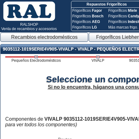
Repuestos Frigoríficos
Frigoríficos
Fagor
Frigoríficos
Miele
Frigoríficos
Bosch
Frigoríficos
Cand
Frigoríficos
AEG
Frigoríficos
Indesi
RALSHOP
Frigoríficos
LG
Más marcas frigo.
Venta de recambios y accesorios
Recambios electrodomésticos
Frigoríficos Liebher
9035112-1019SERIE4V905-VIVALP - VIVALP - PEQUEÑOS ELEC
Pequeños Electrodomésticos
VIVALP
9035
Seleccione un compon
Si no lo encuentra, háganos una consu
Componentes de
VIVALP 9035112-1019SERIE4V905-VIV
para ver todos los componentes)