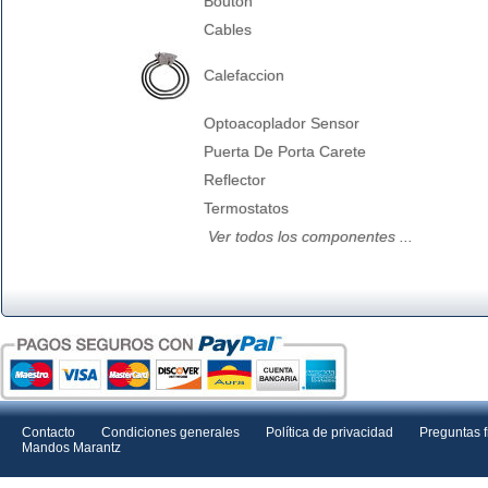
Bouton
Cables
Calefaccion
Optoacoplador Sensor
Puerta De Porta Carete
Reflector
Termostatos
Ver todos los componentes ...
Contacto
Condiciones generales
Política de privacidad
Preguntas 
Mandos Marantz