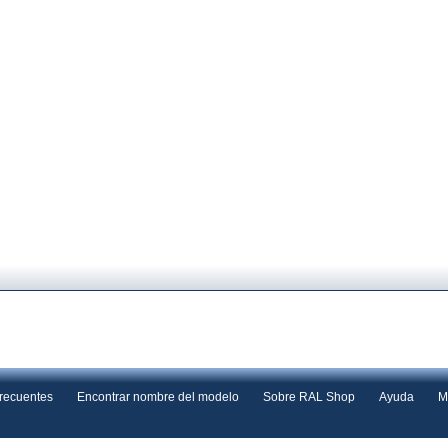
frecuentes
Encontrar nombre del modelo
Sobre RAL Shop
Ayuda
M