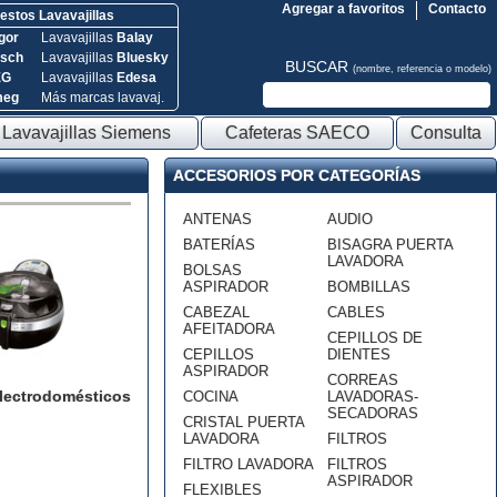
Agregar a favoritos
Contacto
stos Lavavajillas
gor
Lavavajillas
Balay
sch
Lavavajillas
Bluesky
BUSCAR
(nombre, referencia o modelo)
EG
Lavavajillas
Edesa
meg
Más marcas lavavaj.
Lavavajillas Siemens
Cafeteras SAECO
Consulta
ACCESORIOS POR CATEGORÍAS
ANTENAS
AUDIO
BATERÍAS
BISAGRA PUERTA
LAVADORA
BOLSAS
ASPIRADOR
BOMBILLAS
CABEZAL
CABLES
AFEITADORA
CEPILLOS DE
CEPILLOS
DIENTES
ASPIRADOR
CORREAS
lectrodomésticos
COCINA
LAVADORAS-
SECADORAS
CRISTAL PUERTA
LAVADORA
FILTROS
FILTRO LAVADORA
FILTROS
ASPIRADOR
FLEXIBLES