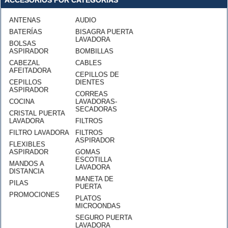
ACCESORIOS POR CATEGORÍAS
ANTENAS
AUDIO
BATERÍAS
BISAGRA PUERTA
LAVADORA
BOLSAS
ASPIRADOR
BOMBILLAS
CABEZAL
CABLES
AFEITADORA
CEPILLOS DE
CEPILLOS
DIENTES
ASPIRADOR
CORREAS
COCINA
LAVADORAS-
SECADORAS
CRISTAL PUERTA
LAVADORA
FILTROS
FILTRO LAVADORA
FILTROS
ASPIRADOR
FLEXIBLES
ASPIRADOR
GOMAS
ESCOTILLA
MANDOS A
LAVADORA
DISTANCIA
MANETA DE
PILAS
PUERTA
PROMOCIONES
PLATOS
MICROONDAS
SEGURO PUERTA
LAVADORA