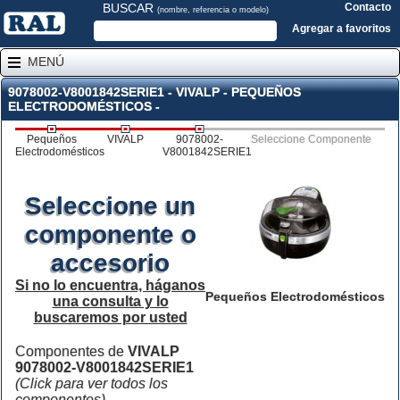
BUSCAR
Contacto
(nombre, referencia o modelo)
Agregar a favoritos
MENÚ
9078002-V8001842SERIE1 - VIVALP - PEQUEÑOS
ELECTRODOMÉSTICOS -
Pequeños
VIVALP
9078002-
Seleccione Componente
Electrodomésticos
V8001842SERIE1
Seleccione un
componente o
accesorio
Si no lo encuentra, háganos
Pequeños Electrodomésticos
una consulta y lo
buscaremos por usted
Componentes de
VIVALP
9078002-V8001842SERIE1
(Click para ver todos los
componentes)