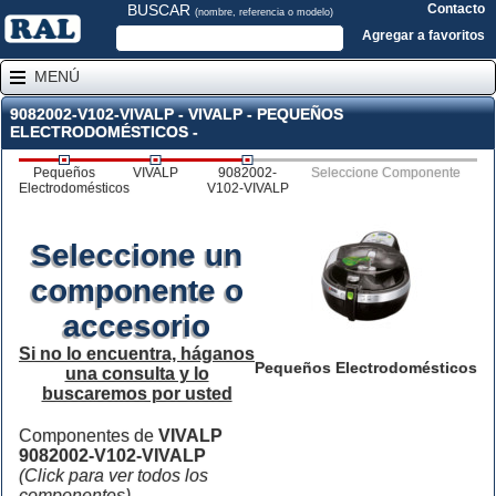
BUSCAR
Contacto
(nombre, referencia o modelo)
Agregar a favoritos
MENÚ
9082002-V102-VIVALP - VIVALP - PEQUEÑOS
ELECTRODOMÉSTICOS -
Pequeños
VIVALP
9082002-
Seleccione Componente
Electrodomésticos
V102-VIVALP
Seleccione un
componente o
accesorio
Si no lo encuentra, háganos
Pequeños Electrodomésticos
una consulta y lo
buscaremos por usted
Componentes de
VIVALP
9082002-V102-VIVALP
(Click para ver todos los
componentes)