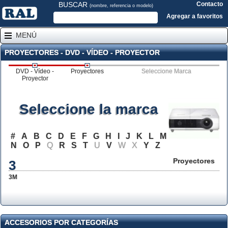
BUSCAR
Contacto
(nombre, referencia o modelo)
Agregar a favoritos
MENÚ
PROYECTORES - DVD - VÍDEO - PROYECTOR
DVD - Vídeo -
Proyectores
Seleccione Marca
Proyector
Seleccione la marca
#
A
B
C
D
E
F
G
H
I
J
K
L
M
N
O
P
Q
R
S
T
U
V
W
X
Y
Z
Proyectores
3
3M
ACCESORIOS POR CATEGORÍAS