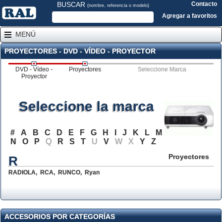
BUSCAR
Contacto
(nombre, referencia o modelo)
Agregar a favoritos
MENÚ
PROYECTORES - DVD - VÍDEO - PROYECTOR
DVD - Vídeo -
Proyectores
Seleccione Marca
Proyector
Seleccione la marca
#
A
B
C
D
E
F
G
H
I
J
K
L
M
N
O
P
Q
R
S
T
U
V
W
X
Y
Z
Proyectores
R
RADIOLA
,
RCA
,
RUNCO
,
Ryan
ACCESORIOS POR CATEGORÍAS