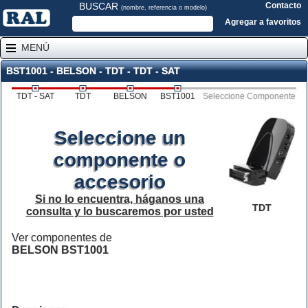
BUSCAR
Contacto
(nombre, referencia o modelo)
Agregar a favoritos
MENÚ
BST1001 - BELSON - TDT - TDT - SAT
TDT - SAT
TDT
BELSON
BST1001
Seleccione Componente
Seleccione un
componente o
accesorio
Si no lo encuentra, háganos una
TDT
consulta y lo buscaremos por usted
Ver componentes de
BELSON BST1001