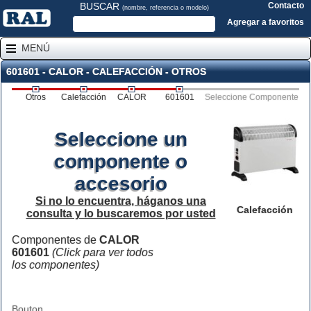
BUSCAR
Contacto
(nombre, referencia o modelo)
Agregar a favoritos
MENÚ
601601 - CALOR - CALEFACCIÓN - OTROS
Otros
Calefacción
CALOR
601601
Seleccione Componente
Seleccione un
componente o
accesorio
Si no lo encuentra, háganos una
Calefacción
consulta y lo buscaremos por usted
Componentes de
CALOR
601601
(Click para ver todos
los componentes)
Bouton