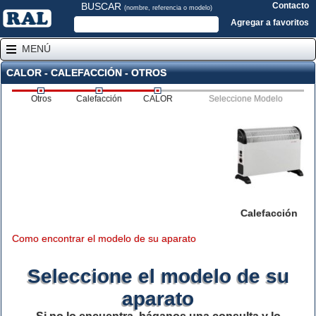
BUSCAR
Contacto
(nombre, referencia o modelo)
Agregar a favoritos
MENÚ
CALOR - CALEFACCIÓN - OTROS
Otros
Calefacción
CALOR
Seleccione Modelo
Calefacción
Como encontrar el modelo de su aparato
Seleccione el modelo de su
aparato