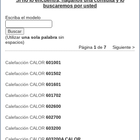
Si no lo encuentra, háganos una consulta y lo
buscaremos por usted
Escriba el modelo
(Utilizar
una sola palabra
sin
espacios)
Página
1
de
7
Siguiente >
Calefacción CALOR
601001
Calefacción CALOR
601502
Calefacción CALOR
601601
Calefacción CALOR
601702
Calefacción CALOR
602600
Calefacción CALOR
602700
Calefacción CALOR
603200
Calefacción CALOR
603200A CALOR