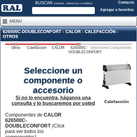
BUSCAR
Contacto
(nombre, referencia o modelo)
Agregar a favoritos
MENÚ
626500C-DOUBLECONFORT - CALOR - CALEFACCIÓN -
OTROS
Otros
Calefacción
CALOR
626500C-
Seleccione Componente
DOUBLECONFORT
Seleccione un
componente o
accesorio
Si no lo encuentra, háganos una
Calefacción
consulta y lo buscaremos por usted
Componentes de
CALOR
626500C-
DOUBLECONFORT
(Click
para ver todos los
componentes)