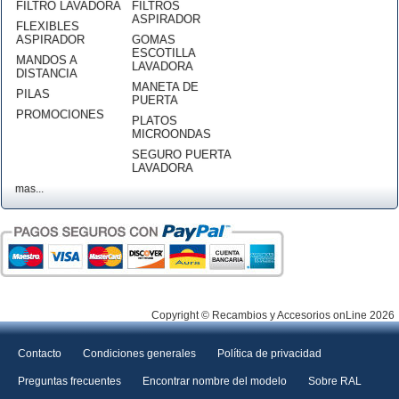
FILTRO LAVADORA
FILTROS
ASPIRADOR
FLEXIBLES
ASPIRADOR
GOMAS
ESCOTILLA
MANDOS A
LAVADORA
DISTANCIA
MANETA DE
PILAS
PUERTA
PROMOCIONES
PLATOS
MICROONDAS
SEGURO PUERTA
LAVADORA
mas...
Copyright © Recambios y Accesorios onLine 2026
Contacto
Condiciones generales
Política de privacidad
Preguntas frecuentes
Encontrar nombre del modelo
Sobre RAL