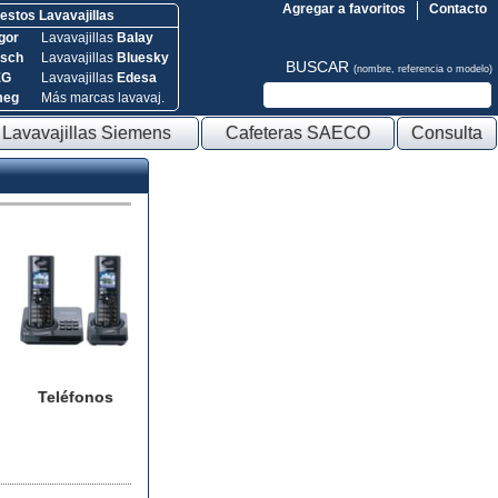
Agregar a favoritos
Contacto
stos Lavavajillas
gor
Lavavajillas
Balay
sch
Lavavajillas
Bluesky
BUSCAR
(nombre, referencia o modelo)
EG
Lavavajillas
Edesa
meg
Más marcas lavavaj.
Lavavajillas Siemens
Cafeteras SAECO
Consulta
Teléfonos