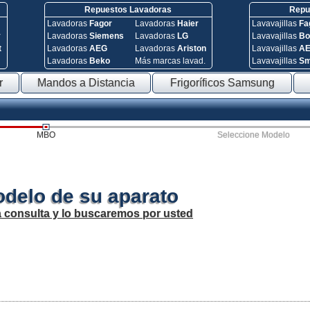
Repuestos Lavadoras
Repue
Lavadoras
Fagor
Lavadoras
Haier
Lavavajillas
Fa
y
Lavadoras
Siemens
Lavadoras
LG
Lavavajillas
Bo
t
Lavadoras
AEG
Lavadoras
Ariston
Lavavajillas
A
Lavadoras
Beko
Más marcas lavad.
Lavavajillas
S
r
Mandos a Distancia
Frigoríficos Samsung
MBO
Seleccione Modelo
odelo de su aparato
a consulta y lo buscaremos por usted