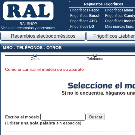
Repuestos Frigoríficos
Frigoríficos
Fagor
Frigoríficos
Miele
Frigoríficos
Bosch
Frigoríficos
Cand
Frigoríficos
AEG
Frigoríficos
Indesi
RALSHOP
Frigoríficos
LG
Más marcas frigo.
Venta de recambios y accesorios
Recambios electrodomésticos
Frigoríficos Liebher
MBO - TELÉFONOS - OTROS
Otros
Teléfonos
Como encontrar el modelo de su aparato
Seleccione el m
Si no lo encuentra, háganos un
Escriba el modelo
(Utilizar
una sola palabra
sin espacios)