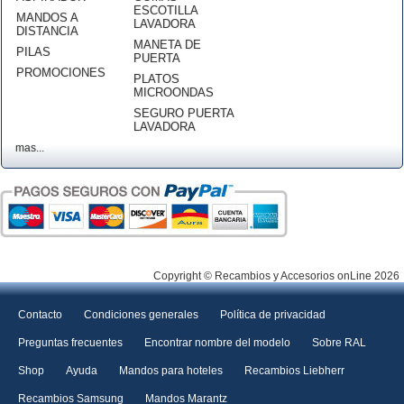
ESCOTILLA
MANDOS A
LAVADORA
DISTANCIA
MANETA DE
PILAS
PUERTA
PROMOCIONES
PLATOS
MICROONDAS
SEGURO PUERTA
LAVADORA
mas...
Copyright © Recambios y Accesorios onLine 2026
Contacto
Condiciones generales
Política de privacidad
Preguntas frecuentes
Encontrar nombre del modelo
Sobre RAL
Shop
Ayuda
Mandos para hoteles
Recambios Liebherr
Recambios Samsung
Mandos Marantz