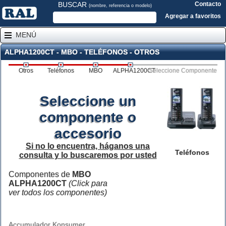
BUSCAR
Contacto
(nombre, referencia o modelo)
Agregar a favoritos
MENÚ
ALPHA1200CT - MBO - TELÉFONOS - OTROS
Otros
Teléfonos
MBO
ALPHA1200CT
Seleccione Componente
Seleccione un
componente o
accesorio
Si no lo encuentra, háganos una
Teléfonos
consulta y lo buscaremos por usted
Componentes de
MBO
ALPHA1200CT
(Click para
ver todos los componentes)
Accumulador Konsumer