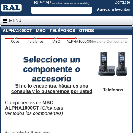
BUSCAR
Contacto
(nombre, referencia o modelo)
Agregar a favoritos
MENÚ
ALPHA1000CT - MBO - TELÉFONOS - OTROS
Otros
Teléfonos
MBO
ALPHA1000CT
Seleccione Componente
Seleccione un
componente o
accesorio
Si no lo encuentra, háganos una
Teléfonos
consulta y lo buscaremos por usted
Componentes de
MBO
ALPHA1000CT
(Click para
ver todos los componentes)
Accumulador Konsumer