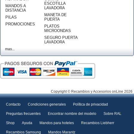
ESCOTILLA
MANDOS A
LAVADORA
DISTANCIA
MANETA DE
PILAS
PUERTA
PROMOCIONES
PLATOS
MICROONDAS
SEGURO PUERTA
LAVADORA
mas...
Copyright © Recambios y Accesorios onLine 2026
Contacto
Condiciones generales
Política de privacidad
Preguntas frecuentes
Encontrar nombre del modelo
Sobre RAL
Shop
Ayuda
Mandos para hoteles
Recambios Liebherr
Recambios Samsung
Mandos Marantz