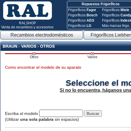
Repuestos Frigoríficos
Frigoríficos
Fagor
Frigoríficos
Miele
Frigoríficos
Bosch
Frigoríficos
Cand
Frigoríficos
AEG
Frigoríficos
Indesi
RALSHOP
Frigoríficos
LG
Más marcas frigo.
Venta de recambios y accesorios
Recambios electrodomésticos
Frigoríficos Liebher
BRAUN - VARIOS - OTROS
Otros
Varios
Como encontrar el modelo de su aparato
Seleccione el m
Si no lo encuentra, háganos un
Escriba el modelo
(Utilizar
una sola palabra
sin espacios)