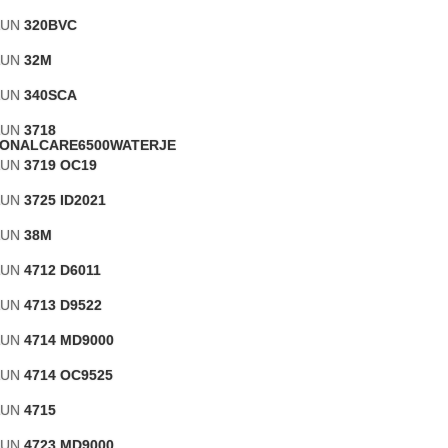
RAUN
320BVC
RAUN
32M
RAUN
340SCA
RAUN
3718
IONALCARE6500WATERJE
RAUN
3719 OC19
RAUN
3725 ID2021
RAUN
38M
RAUN
4712 D6011
RAUN
4713 D9522
RAUN
4714 MD9000
RAUN
4714 OC9525
RAUN
4715
RAUN
4723 MD9000