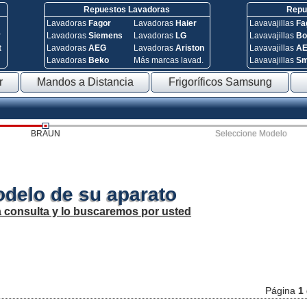
Repuestos Lavadoras
Repue
Lavadoras
Fagor
Lavadoras
Haier
Lavavajillas
Fa
y
Lavadoras
Siemens
Lavadoras
LG
Lavavajillas
Bo
t
Lavadoras
AEG
Lavadoras
Ariston
Lavavajillas
A
Lavadoras
Beko
Más marcas lavad.
Lavavajillas
S
r
Mandos a Distancia
Frigoríficos Samsung
BRAUN
Seleccione Modelo
odelo de su aparato
a consulta y lo buscaremos por usted
Página
1