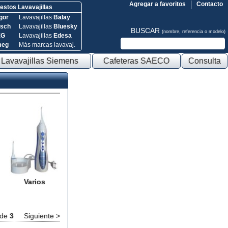
Agregar a favoritos
Contacto
stos Lavavajillas
gor
Lavavajillas
Balay
sch
Lavavajillas
Bluesky
BUSCAR
(nombre, referencia o modelo)
EG
Lavavajillas
Edesa
meg
Más marcas lavavaj.
Lavavajillas Siemens
Cafeteras SAECO
Consulta
Varios
de
3
Siguiente >