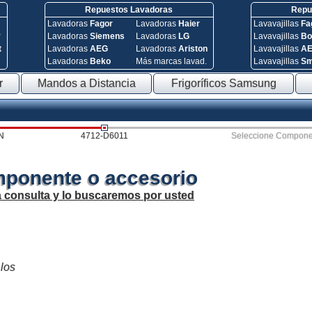
Repuestos Lavadoras
Repue
Lavadoras
Fagor
Lavadoras
Haier
Lavavajillas
Fa
y
Lavadoras
Siemens
Lavadoras
LG
Lavavajillas
Bo
t
Lavadoras
AEG
Lavadoras
Ariston
Lavavajillas
A
Lavadoras
Beko
Más marcas lavad.
Lavavajillas
S
r
Mandos a Distancia
Frigoríficos Samsung
N
4712-D6011
Seleccione Compone
mponente o accesorio
a consulta y lo buscaremos por usted
 los