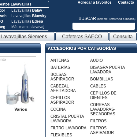
Agregar a favoritos
Contacto
stos Lavavajillas
gor
Lavavajillas
Balay
sch
Lavavajillas
Bluesky
BUSCAR
(nombre, referencia o modelo)
EG
Lavavajillas
Edesa
meg
Más marcas lavavaj.
Lavavajillas Siemens
Cafeteras SAECO
Consulta
ACCESORIOS POR CATEGORÍAS
nte
ANTENAS
AUDIO
BATERÍAS
BISAGRA PUERTA
LAVADORA
BOLSAS
ASPIRADOR
BOMBILLAS
CABEZAL
CABLES
AFEITADORA
CEPILLOS DE
CEPILLOS
DIENTES
ASPIRADOR
CORREAS
Varios
COCINA
LAVADORAS-
SECADORAS
CRISTAL PUERTA
LAVADORA
FILTROS
FILTRO LAVADORA
FILTROS
ASPIRADOR
FLEXIBLES