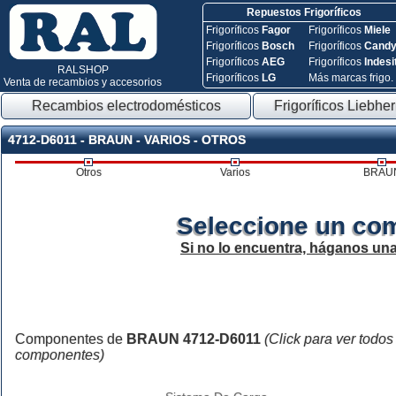
Repuestos Frigoríficos
Frigoríficos
Fagor
Frigoríficos
Miele
Frigoríficos
Bosch
Frigoríficos
Cand
Frigoríficos
AEG
Frigoríficos
Indesi
RALSHOP
Frigoríficos
LG
Más marcas frigo.
Venta de recambios y accesorios
Recambios electrodomésticos
Frigoríficos Liebher
4712-D6011 - BRAUN - VARIOS - OTROS
Otros
Varios
BRAU
Seleccione un co
Si no lo encuentra, háganos un
Componentes de
BRAUN 4712-D6011
(Click para ver todos
componentes)