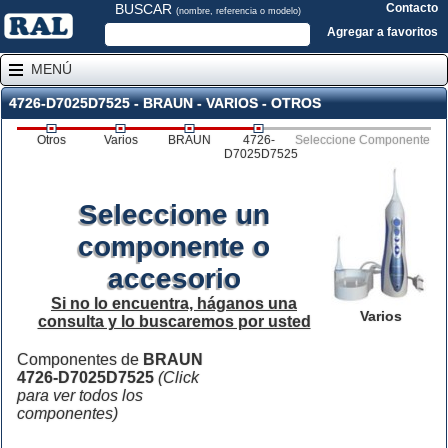
BUSCAR
Contacto
(nombre, referencia o modelo)
Agregar a favoritos
MENÚ
4726-D7025D7525 - BRAUN - VARIOS - OTROS
Otros
Varios
BRAUN
4726-
Seleccione Componente
D7025D7525
Seleccione un
componente o
accesorio
Si no lo encuentra, háganos una
Varios
consulta y lo buscaremos por usted
Componentes de
BRAUN
4726-D7025D7525
(Click
para ver todos los
componentes)