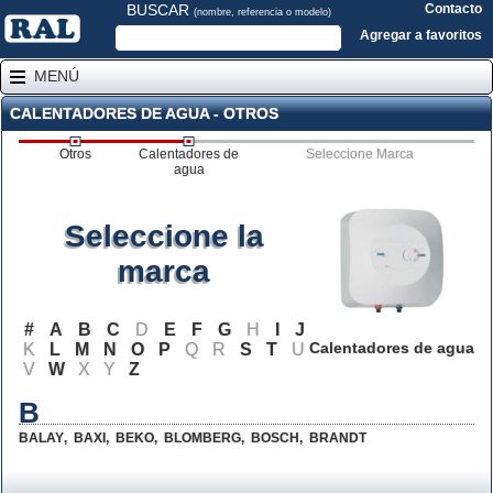
BUSCAR
Contacto
(nombre, referencia o modelo)
Agregar a favoritos
MENÚ
CALENTADORES DE AGUA - OTROS
Otros
Calentadores de
Seleccione Marca
agua
Seleccione la
marca
#
A
B
C
D
E
F
G
H
I
J
Calentadores de agua
K
L
M
N
O
P
Q
R
S
T
U
V
W
X
Y
Z
B
BALAY
,
BAXI
,
BEKO
,
BLOMBERG
,
BOSCH
,
BRANDT