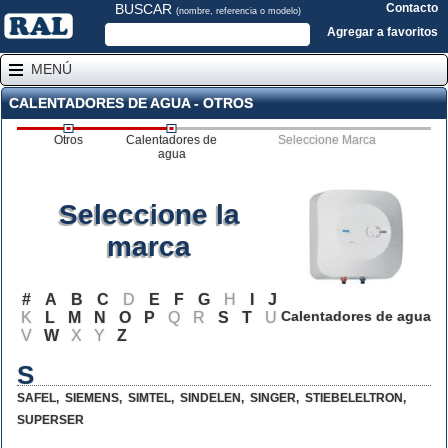
BUSCAR
Contacto
(nombre, referencia o modelo)
Agregar a favoritos
MENÚ
CALENTADORES DE AGUA - OTROS
Otros
Calentadores de
Seleccione Marca
agua
Seleccione la
marca
#
A
B
C
D
E
F
G
H
I
J
Calentadores de agua
K
L
M
N
O
P
Q
R
S
T
U
V
W
X
Y
Z
S
SAFEL
,
SIEMENS
,
SIMTEL
,
SINDELEN
,
SINGER
,
STIEBELELTRON
,
SUPERSER