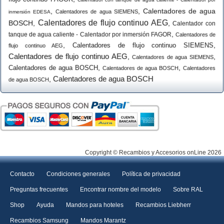
,
,
Calentadores de agua
Calentadores de agua SIEMENS
inmersión EDESA
Calentadores de flujo continuo AEG
BOSCH
,
,
Calentador con
,
tanque de agua caliente - Calentador por inmersión FAGOR
Calentadores de
,
,
Calentadores de flujo continuo SIEMENS
flujo continuo AEG
Calentadores de flujo continuo AEG
,
,
Calentadores de agua SIEMENS
,
,
Calentadores de agua BOSCH
Calentadores de agua BOSCH
Calentadores
Calentadores de agua BOSCH
,
de agua BOSCH
Copyright © Recambios y Accesorios onLine 2026
Contacto
Condiciones generales
Política de privacidad
Preguntas frecuentes
Encontrar nombre del modelo
Sobre RAL
Shop
Ayuda
Mandos para hoteles
Recambios Liebherr
Recambios Samsung
Mandos Marantz