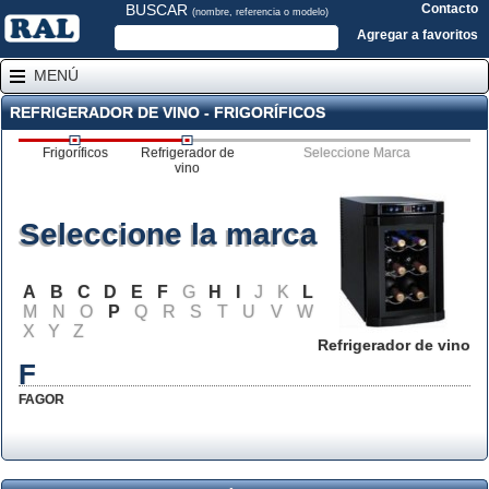
BUSCAR
Contacto
(nombre, referencia o modelo)
Agregar a favoritos
MENÚ
REFRIGERADOR DE VINO - FRIGORÍFICOS
Frigoríficos
Refrigerador de
Seleccione Marca
vino
Seleccione la marca
A
B
C
D
E
F
G
H
I
J
K
L
M
N
O
P
Q
R
S
T
U
V
W
X
Y
Z
Refrigerador de vino
F
FAGOR