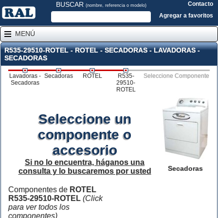
BUSCAR
Contacto
(nombre, referencia o modelo)
Agregar a favoritos
MENÚ
R535-29510-ROTEL - ROTEL - SECADORAS - LAVADORAS -
SECADORAS
Lavadoras -
Secadoras
ROTEL
R535-
Seleccione Componente
Secadoras
29510-
ROTEL
Seleccione un
componente o
accesorio
Si no lo encuentra, háganos una
Secadoras
consulta y lo buscaremos por usted
Componentes de
ROTEL
R535-29510-ROTEL
(Click
para ver todos los
componentes)