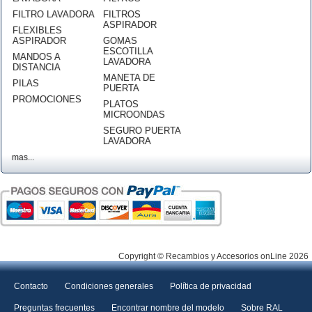
FILTRO LAVADORA
FILTROS
ASPIRADOR
FLEXIBLES
ASPIRADOR
GOMAS
ESCOTILLA
MANDOS A
LAVADORA
DISTANCIA
MANETA DE
PILAS
PUERTA
PROMOCIONES
PLATOS
MICROONDAS
SEGURO PUERTA
LAVADORA
mas...
Copyright © Recambios y Accesorios onLine 2026
Contacto
Condiciones generales
Política de privacidad
Preguntas frecuentes
Encontrar nombre del modelo
Sobre RAL