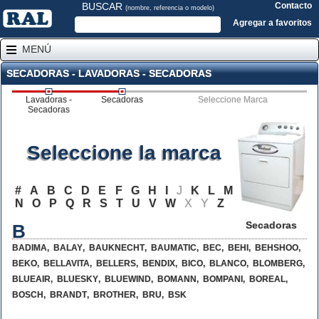
BUSCAR
Contacto
(nombre, referencia o modelo)
Agregar a favoritos
MENÚ
SECADORAS - LAVADORAS - SECADORAS
Lavadoras -
Secadoras
Seleccione Marca
Secadoras
Seleccione la marca
#
A
B
C
D
E
F
G
H
I
J
K
L
M
N
O
P
Q
R
S
T
U
V
W
X
Y
Z
Secadoras
B
BADIMA
,
BALAY
,
BAUKNECHT
,
BAUMATIC
,
BEC
,
BEHI
,
BEHSHOO
,
BEKO
,
BELLAVITA
,
BELLERS
,
BENDIX
,
BICO
,
BLANCO
,
BLOMBERG
,
BLUEAIR
,
BLUESKY
,
BLUEWIND
,
BOMANN
,
BOMPANI
,
BOREAL
,
BOSCH
,
BRANDT
,
BROTHER
,
BRU
,
BSK