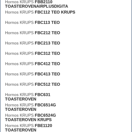
Hornos KRUPS
FBB2110
TOASTEROVENAIRPLUSDIGITA
Hornos KRUPS
FBC112 TEO KRUPS
Hornos KRUPS
FBC113 TEO
Hornos KRUPS
FBC212 TEO
Hornos KRUPS
FBC213 TEO
Hornos KRUPS
FBC312 TEO
Hornos KRUPS
FBC412 TEO
Hornos KRUPS
FBC413 TEO
Hornos KRUPS
FBC512 TEO
Hornos KRUPS
FBC631
TOASTEROVEN
Hornos KRUPS
FBC6514G
TOASTEROVEN
Hornos KRUPS
FBC6524G
TOASTEROVEN KRUPS
Hornos KRUPS
FBE1120
TOASTEROVEN