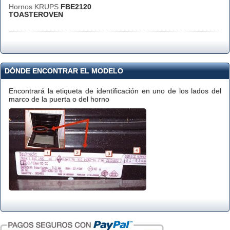
Hornos KRUPS
FBE2120
TOASTEROVEN
DÓNDE ENCONTRAR EL MODELO
Encontrará la etiqueta de identificación en uno de los lados del
marco de la puerta o del horno