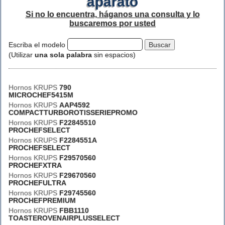
aparato
Si no lo encuentra, háganos una consulta y lo
buscaremos por usted
Escriba el modelo
(Utilizar
una sola palabra
sin espacios)
Hornos KRUPS
790
MICROCHEF5415M
Hornos KRUPS
AAP4592
COMPACTTURBOROTISSERIEPROMO
Hornos KRUPS
F22845510
PROCHEFSELECT
Hornos KRUPS
F2284551A
PROCHEFSELECT
Hornos KRUPS
F29570560
PROCHEFXTRA
Hornos KRUPS
F29670560
PROCHEFULTRA
Hornos KRUPS
F29745560
PROCHEFPREMIUM
Hornos KRUPS
FBB1110
TOASTEROVENAIRPLUSSELECT