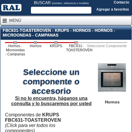
BUSCAR
Contacto
(nombre, referencia o modelo)
Agregar a favoritos
MENÚ
FBC631-TOASTEROVEN - KRUPS - HORNOS - HORNOS -
MICROONDAS - CAMPANAS
Hornos -
Hornos
KRUPS
FBC631-
Seleccione Componente
Microondas
TOASTEROVEN
- Campanas
Seleccione un
componente o
accesorio
Si no lo encuentra, háganos una
Hornos
consulta y lo buscaremos por usted
Componentes de
KRUPS
FBC631-TOASTEROVEN
(Click para ver todos los
componentes)