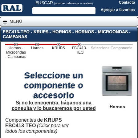
BUSCAR
Contacto
(nombre, referencia o modelo)
Agregar a favoritos
MENÚ
FBC413-TEO - KRUPS - HORNOS - HORNOS - MICROONDAS -
CAMPANAS
Hornos -
Hornos
KRUPS
FBC413-
Seleccione Componente
Microondas
TEO
- Campanas
Seleccione un
componente o
accesorio
Si no lo encuentra, háganos una
Hornos
consulta y lo buscaremos por usted
Componentes de
KRUPS
FBC413-TEO
(Click para ver
todos los componentes)