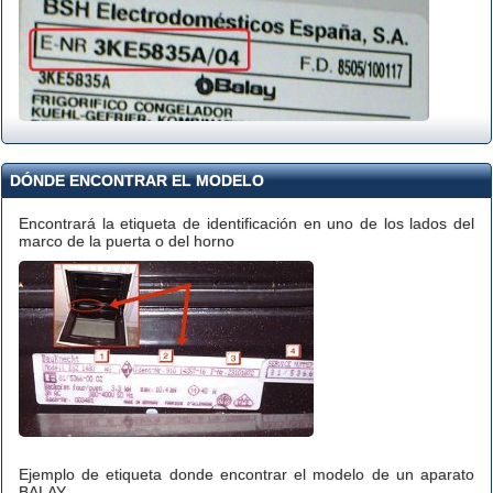
DÓNDE ENCONTRAR EL MODELO
Encontrará la etiqueta de identificación en uno de los lados del
marco de la puerta o del horno
Ejemplo de etiqueta donde encontrar el modelo de un aparato
BALAY