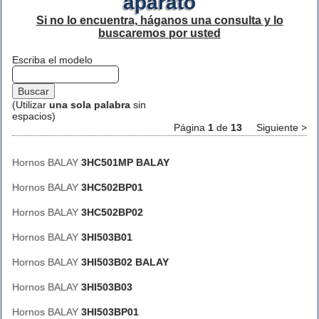
aparato
Si no lo encuentra, háganos una consulta y lo
buscaremos por usted
Escriba el modelo
(Utilizar
una sola palabra
sin
espacios)
Página
1
de
13
Siguiente >
Hornos BALAY
3HC501MP BALAY
Hornos BALAY
3HC502BP01
Hornos BALAY
3HC502BP02
Hornos BALAY
3HI503B01
Hornos BALAY
3HI503B02 BALAY
Hornos BALAY
3HI503B03
Hornos BALAY
3HI503BP01