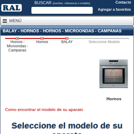
BUSCAR
Contacto
(nombre, referencia o modelo)
Agregar a favoritos
MENÚ
BALAY - HORNOS - HORNOS - MICROONDAS - CAMPANAS
Hornos -
Hornos
BALAY
Seleccione Modelo
Microondas -
Campanas
Hornos
Como encontrar el modelo de su aparato
Seleccione el modelo de su