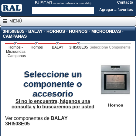
BUSCAR
Contacto
(nombre, referencia o modelo)
Agregar a favoritos
MENÚ
3HI508E05 - BALAY - HORNOS - HORNOS - MICROONDAS -
CAMPANAS
Hornos -
Hornos
BALAY
3HI508E05
Seleccione Componente
Microondas
- Campanas
Seleccione un
componente o
accesorio
Si no lo encuentra, háganos una
Hornos
consulta y lo buscaremos por usted
Ver componentes de
BALAY
3HI508E05