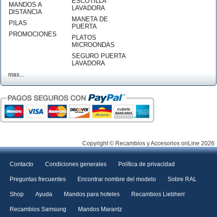
ESCOTILLA
MANDOS A
LAVADORA
DISTANCIA
MANETA DE
PILAS
PUERTA
PROMOCIONES
PLATOS
MICROONDAS
SEGURO PUERTA
LAVADORA
mas...
Copyright © Recambios y Accesorios onLine 2026
Contacto
Condiciones generales
Política de privacidad
Preguntas frecuentes
Encontrar nombre del modelo
Sobre RAL
Shop
Ayuda
Mandos para hoteles
Recambios Liebherr
Recambios Samsung
Mandos Marantz