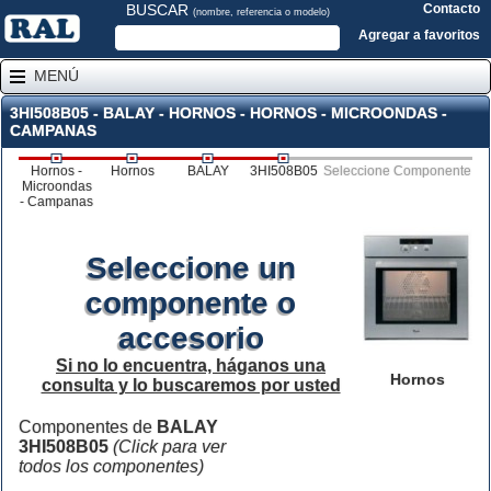
BUSCAR
Contacto
(nombre, referencia o modelo)
Agregar a favoritos
MENÚ
3HI508B05 - BALAY - HORNOS - HORNOS - MICROONDAS -
CAMPANAS
Hornos -
Hornos
BALAY
3HI508B05
Seleccione Componente
Microondas
- Campanas
Seleccione un
componente o
accesorio
Si no lo encuentra, háganos una
Hornos
consulta y lo buscaremos por usted
Componentes de
BALAY
3HI508B05
(Click para ver
todos los componentes)