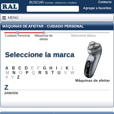
BUSCAR
Contacto
(nombre, referencia o modelo)
Agregar a favoritos
MENÚ
MÁQUINAS DE AFEITAR - CUIDADO PERSONAL
Cuidado Personal
Máquinas de
Seleccione Marca
afeitar
Seleccione la marca
A
B
C
D
E
F
G
H
I
J
K
L
M
N
O
P
Q
R
S
T
U
V
W
X
Y
Z
Máquinas de afeitar
Z
ZANUSSI