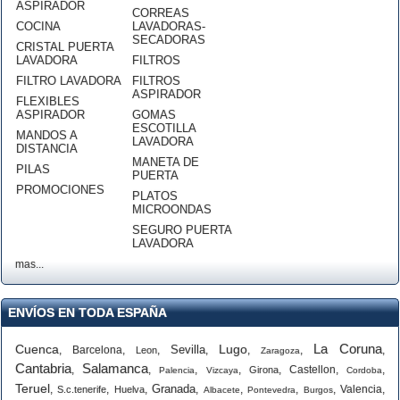
ASPIRADOR
CORREAS
COCINA
LAVADORAS-
SECADORAS
CRISTAL PUERTA
LAVADORA
FILTROS
FILTRO LAVADORA
FILTROS
ASPIRADOR
FLEXIBLES
ASPIRADOR
GOMAS
ESCOTILLA
MANDOS A
LAVADORA
DISTANCIA
MANETA DE
PILAS
PUERTA
PROMOCIONES
PLATOS
MICROONDAS
SEGURO PUERTA
LAVADORA
mas...
ENVÍOS EN TODA ESPAÑA
La Coruna
Cuenca
Lugo
Sevilla
,
Barcelona
,
,
,
,
,
,
Leon
Zaragoza
Cantabria
Salamanca
,
,
,
,
,
Castellon
,
,
Girona
Palencia
Vizcaya
Cordoba
Teruel
Granada
,
,
,
,
,
,
,
Valencia
,
S.c.tenerife
Huelva
Albacete
Pontevedra
Burgos