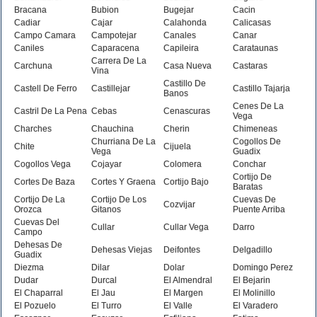
Bracana
Bubion
Bugejar
Cacin
Cadiar
Cajar
Calahonda
Calicasas
Campo Camara
Campotejar
Canales
Canar
Caniles
Caparacena
Capileira
Carataunas
Carrera De La
Carchuna
Casa Nueva
Castaras
Vina
Castillo De
Castell De Ferro
Castillejar
Castillo Tajarja
Banos
Cenes De La
Castril De La Pena
Cebas
Cenascuras
Vega
Charches
Chauchina
Cherin
Chimeneas
Churriana De La
Cogollos De
Chite
Cijuela
Vega
Guadix
Cogollos Vega
Cojayar
Colomera
Conchar
Cortijo De
Cortes De Baza
Cortes Y Graena
Cortijo Bajo
Baratas
Cortijo De La
Cortijo De Los
Cuevas De
Cozvijar
Orozca
Gitanos
Puente Arriba
Cuevas Del
Cullar
Cullar Vega
Darro
Campo
Dehesas De
Dehesas Viejas
Deifontes
Delgadillo
Guadix
Diezma
Dilar
Dolar
Domingo Perez
Dudar
Durcal
El Almendral
El Bejarin
El Chaparral
El Jau
El Margen
El Molinillo
El Pozuelo
El Turro
El Valle
El Varadero