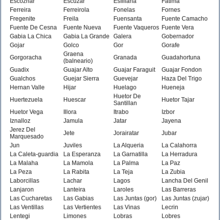
Escoznar
Escuzar
Esfiliana
Fatima
Ferreira
Ferreirola
Fonelas
Fornes
Fregenite
Freila
Fuensanta
Fuente Camacho
Fuente De Cesna
Fuente Nueva
Fuente Vaqueros
Fuente Vera
Gabia La Chica
Gabia La Grande
Galera
Gobernador
Gojar
Golco
Gor
Gorafe
Graena
Gorgoracha
Granada
Guadahortuna
(balneario)
Guadix
Guajar Alto
Guajar Faraguit
Guajar Fondon
Gualchos
Guejar Sierra
Guevejar
Haza Del Trigo
Hernan Valle
Hijar
Huelago
Hueneja
Huetor De
Huertezuela
Huescar
Huetor Tajar
Santillan
Huetor Vega
Illora
Itrabo
Izbor
Iznalloz
Jamula
Jatar
Jayena
Jerez Del
Jete
Jorairatar
Jubar
Marquesado
Jun
Juviles
La Alqueria
La Calahorra
La Caleta-guardia
La Esperanza
La Garnatilla
La Herradura
La Malaha
La Mamola
La Palma
La Paz
La Peza
La Rabita
La Teja
La Zubia
Laborcillas
Lachar
Lagos
Lancha Del Genil
Lanjaron
Lanteira
Laroles
Las Barreras
Las Cucharetas
Las Gabias
Las Juntas (gor)
Las Juntas (zujar)
Las Ventillas
Las Vertientes
Las Vinas
Lecrin
Lentegi
Limones
Lobras
Lobres