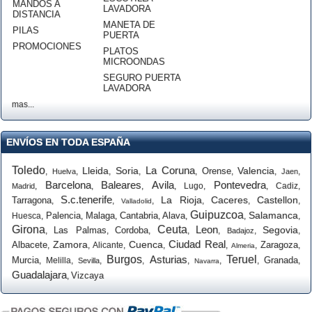
MANDOS A
LAVADORA
DISTANCIA
MANETA DE
PILAS
PUERTA
PROMOCIONES
PLATOS
MICROONDAS
SEGURO PUERTA
LAVADORA
mas...
ENVÍOS EN TODA ESPAÑA
Toledo
La Coruna
Lleida
Soria
Valencia
Orense
,
,
,
,
,
,
,
,
Huelva
Jaen
Barcelona
Baleares
Avila
Pontevedra
,
,
,
,
Lugo
,
,
Cadiz
,
Madrid
S.c.tenerife
La Rioja
Caceres
Castellon
Tarragona
,
,
,
,
,
,
Valladolid
Guipuzcoa
Salamanca
Palencia
Malaga
Cantabria
Alava
Huesca
,
,
,
,
,
,
,
Girona
Ceuta
Leon
Segovia
Las Palmas
Cordoba
,
,
,
,
,
,
,
Badajoz
Ciudad Real
Zamora
Cuenca
Albacete
Zaragoza
,
,
Alicante
,
,
,
,
,
Almeria
Burgos
Asturias
Teruel
Murcia
Granada
,
Melilla
,
,
,
,
,
,
,
Sevilla
Navarra
Guadalajara
Vizcaya
,