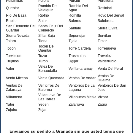
Pulianillas
Pulpite
Purchil
Purullena
Rambla De
Rambla Del
Quentar
Restabal
Valdiquin
Agua
Rio De Baza
Riofrio
Romilla
Royo Del Serval
Rubite
Salar
Saleres
Salobrena
San Clemente Del
Santa Cruz Del
Santafe
Sierra Elvira
Guardar
Comercio
Sierra Nevada
Sillar Baja
Soportujar
Sorvilan
Talara
Tiena
Tijola
Timar
Tocon De
Tocon
Torre Cardela
Torrenueva
Quentar
Torvizcon
Tozar
Trasmulas
Trevelez
Trujillos
Turon
Ugijar
Valderrubio
Velez De
Valor
Velilla-taramay
Venta Del Peral
Benaudalla
Ventas De
Venta Micena
Venta Quemada
Ventas De Andar
Huelma
Ventas De
Ventorros De
Ventorros De La
Ventorros De San
Zafarraya
Balerma
Laguna
Jose
Villanueva De
Villamena
Villanueva Mesia
Viznar
Las Torres
Yator
Yegen
Zafarraya
Zagra
Zujaira
Zujar
Enviamos su pedido a Granada sin que usted tenga que