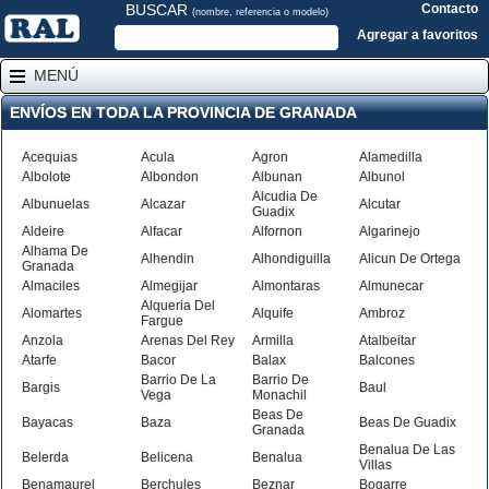
BUSCAR
Contacto
(nombre, referencia o modelo)
Agregar a favoritos
MENÚ
ENVÍOS EN TODA LA PROVINCIA DE GRANADA
Acequias
Acula
Agron
Alamedilla
Albolote
Albondon
Albunan
Albunol
Alcudia De
Albunuelas
Alcazar
Alcutar
Guadix
Aldeire
Alfacar
Alfornon
Algarinejo
Alhama De
Alhendin
Alhondiguilla
Alicun De Ortega
Granada
Almaciles
Almegijar
Almontaras
Almunecar
Alqueria Del
Alomartes
Alquife
Ambroz
Fargue
Anzola
Arenas Del Rey
Armilla
Atalbeitar
Atarfe
Bacor
Balax
Balcones
Barrio De La
Barrio De
Bargis
Baul
Vega
Monachil
Beas De
Bayacas
Baza
Beas De Guadix
Granada
Benalua De Las
Belerda
Belicena
Benalua
Villas
Benamaurel
Berchules
Beznar
Bogarre