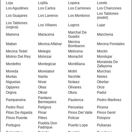
Loja
Lojilla
Lopera
Loreto
Los Agustines
Los Carlos
Los Carriones
Los Charcones
Los Tablones
Los Guajares
Los Laneros
Los Montoros
(motril)
Los Tablones
Los Villares
Lugros
Lujar
(orgiva)
Marchal De
Mairena
Maracena
Marchena
Guadix
Mecina
Matian
Mecina Alfahar
Mecina Fondales
Bombaron
Mecina Tedel
Melegis
Melicena
Moclin
Molino Del Rey
Molvizar
Monachil
Mondujar
Moraleda De
Montefrio
Montegicar
Montillana
Zafayona
Moreda
Morelabor
Motril
Murchas
Murtas
Narila
Nechite
Nieles
Niguelas
Nivar
Notaez
Obeilar
Ogijares
Olias
Olivares
Orce
Orgiva
Otivar
Otura
Padul
Pantano
Pampaneira
Paulenca
Pedro Martinez
Bermejales
Pedro Ruiz
Peligros
Penuelas
Picena
Pilas De Algaida
Pinar
Pinos Del Valle
Pinos Genil
Pinos Puente
Pitres
Policar
Polopos
Puebla Don
Portugos
Puerto Lope
Pulianas
Fadrique