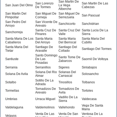
San Martin De
San Lorenzo
San Martin De Las
San Juan Del Olmo
La Vega
De Tormes
Cabezas
Alberche
San Martin Del
San Miguel De
San Miguel De
San Pascual
Pimpollar
Corneja
Serrezuela
San Pedro Del
San Vicente De
Sanchicorto
Sanchidrian
Arroyo
Arevalo
Santa Cruz De
Santa Cruz Del
Santa Lucia De La
Sanchorreja
Pinares
Valle
Sierra
Santa Maria De Los
Santa Maria
Santa Maria
Santa Maria Del
Caballeros
Del Arroyo
Del Berrocal
Cubillo
Santa Maria Del
Santiago De
Santiago Del
Santiago Del Tormes
Tietar
Aravalle
Collado
Santo Domingo
Santo Tome De
Santiuste
De Las
Saornil De Voltoya
Zabarcos
Posadas
Serrania
Serranillos
Sigeres
Sinlabajos
Solana Del Rio
Solanas Del
Solana De Avila
Solosancho
Almar
Carrascal
Sotillo De La
Sotalbo
Tinosillos
Tolbanos
Adrada
Tornadizos De
Tornadizos De
Tormellas
Tortoles
Arevalo
Avila
Vadillo De La
Umbrias
Urraca Miguel
Valdecasa
Sierra
Vega De Santa
Valdelaguna
Valdemolinos
Vallehondo
Maria
Venta De Las
Venta De San
Ventosa De La
Velayos