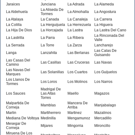
Jaraices
Junciana
La Adrada
La Alameda
La Aliseda De
La Aldehuela
La Almohalla
La Angostura
Tormes
La Atalaya
La Canada
La Canaleja
La Carrera
La Colilla
La Herguijuela
La Herrezuela
La Higuera
La Hija De Dios
La Horcajada
La Lastra
La Lastra Del Cano
La Rinconada Del
La Lastrilla
La Parra
La Ribera
Valle
La Serrada
La Torre
La Zarza
Lancharejo
Las Calas De
Langa
Lanzahita
Las Berlanas
Guisando
Las Casas Del
Las Casillas
Las Cruceras
Las Navas
Camino
Las Navas Del
Las Solanillas
Los Cuartos
Los Guijuelos
Marques
Los Llanos De
Los Loros
Los Molinos
Los Narros
Tormes
Madrigal De
Los Sauces
Las Altas
Maello
Magazos
Torres
Malpartida De
Mancera De
Mamblas
Manjabalago
Corneja
Arriba
Marlin
Martiherrero
Martinez
Mazalinos
Mediana De Voltoya
Medinilla
Mengamunoz
Mercadillo
Mesegar De
Mijares
Mingorria
Mironcillo
Corneja
Miruena De Los