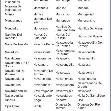
Mombeltran
Monsalupe
Montalbo
Infanzones
Moraleja De
Moranuela
Morisco
Munana
Matacabras
Munez
Munico
Munochas
Munogalindo
Munomer Del
Munogrande
Munopepe
Munosancho
Peco
Narrillos De
Munotello
Munoyerro
Narrillos Del Alamo
San Leonardo
Narrillos Del
Narros De
Narros Del
Narros Del Puerto
Rebollar
Salduena
Castillo
Navacepeda
Navacepedilla De
Nava De Arevalo
Nava De Barco
De Tormes
Corneja
Navahermosa
Navadijos
Navaescurial
Navahondilla
Del Miron
Navalacruz
Navalgrande
Navalguijo
Navalmahillo
Navalmoral De La
Navalmoro
Navalonguilla
Navalosa
Sierra
Navalperal De
Navalperal De
Navalsauz
Navaluenga
Pinares
Tormes
Navamediana
Navamojada
Navamorisca
Navamunana
Navarredonda De
Navamures
Navandrinal
Navaquesera
Gredos
Navarredondilla
Navarregadilla
Navarrevisca
Navarveja
Navasequilla
Navatalgordo
Navatejares
Neila De San Miguel
Niharra
Nogal
Noharre
Oco
Ortigosa De
Ortigosa Del Rio
Ojos Albos
Orbita
Tormes
Almar