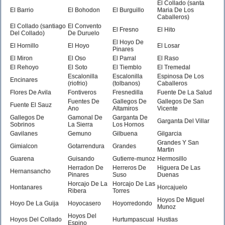
El Collado (santa
El Barrio
El Bohodon
El Burguillo
Maria De Los
Caballeros)
El Collado (santiago
El Convento
El Fresno
El Hito
Del Collado)
De Duruelo
El Hoyo De
El Hornillo
El Hoyo
El Losar
Pinares
El Miron
El Oso
El Parral
El Raso
El Rehoyo
El Soto
El Tiemblo
El Tremedal
Escalonilla
Escalonilla
Espinosa De Los
Encinares
(riofrio)
(tolbanos)
Caballeros
Flores De Avila
Fontiveros
Fresnedilla
Fuente De La Salud
Fuentes De
Gallegos De
Gallegos De San
Fuente El Sauz
Ano
Altamiros
Vicente
Gallegos De
Gamonal De
Garganta De
Garganta Del Villar
Sobrinos
La Sierra
Los Hornos
Gavilanes
Gemuno
Gilbuena
Gilgarcia
Grandes Y San
Gimialcon
Gotarrendura
Grandes
Martin
Guarena
Guisando
Gutierre-munoz
Hermosillo
Herradon De
Herreros De
Higuera De Las
Hernansancho
Pinares
Suso
Duenas
Horcajo De La
Horcajo De Las
Hontanares
Horcajuelo
Ribera
Torres
Hoyos De Miguel
Hoyo De La Guija
Hoyocasero
Hoyorredondo
Munoz
Hoyos Del
Hoyos Del Collado
Hurtumpascual
Hustias
Espino