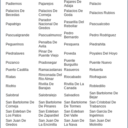
Pajares De
Padiernos
Pajarejos
Palacio
Adaja
Palacios De
Palacios De
Palacios De
Palacios Rubios
Becedas
Corneja
Goda
Parador
Pasarilla Del
Papatrigo
Nacional De
Pascualcobo
Rebollar
Gredos
Pedro
Pascualgrande
Pascualmunoz
Pedro Rodriguez
Bernardo
Penalba De
Peguerinos
Pesquera
Piedrahita
Avila
Pinar De
Piedralaves
Poveda
Poyales Del Hoyo
Puente Viejo
Puente
Pozanco
Pradosegar
Puente Nuevo
Burguillo
Puerto Castilla
Ramacastanas
Rasueros
Retuerta
Rinconada Del
Riatas
Riocabado
Riofraguas
Rio Almar
Rivilla De
Rivilla De La
Riofrio
Robledillo
Barajas
Canada
San Bartolome De
Salobral
Salobralejo
Salvadios
Bejar
San Bartolome De
San Bartolome
San Bartolome
San Cristobal De
Corneja
De Pinares
De Tormes
Trabancos
San Esteban De
San Esteban
San Esteban
San Garcia De
Los Patos
De Zapardiel
Del Valle
Ingelmos
San Juan De
San Juan De
San Juan De
San Juan Del
Gredos
La Encinilla
La Nava
Molinillo