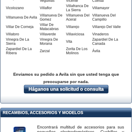
Veguillas
Vicente
Cuesta
Villafranca De
Vicolozano
Villaflor
Villamayor
La Sierra
Villanueva De
Villanueva Del
Villanueva Del
Villanueva De Avila
Gomez
Aceral
Campillo
Villar De
Villar De Corneja
Villarejo
Villarejo Del Valle
Matacabras
Villatoro
Villaverde
Villaviciosa
Vinaderos
Vinegra De La
Vinegra De
Zapardiel De La
Vita
Sierra
Morana
Canada
Zapardiel De La
Zorita De Los
Zarzal
Ávila
Ribera
Molinos
Enviamos su pedido a Avila sin que usted tenga que
preocuparse por nada.
Háganos una solicitud o consulta
RECAMBIOS, ACCESORIOS Y MODELOS
Encontrará multitud de accesorios para sus
pequeños electrodomésticos. Cuchillas y