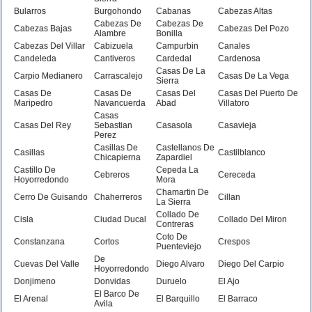
Bularros
Burgohondo
Cabanas
Cabezas Altas
Cabezas De
Cabezas De
Cabezas Bajas
Cabezas Del Pozo
Alambre
Bonilla
Cabezas Del Villar
Cabizuela
Campurbin
Canales
Candeleda
Cantiveros
Cardedal
Cardenosa
Casas De La
Carpio Medianero
Carrascalejo
Casas De La Vega
Sierra
Casas De
Casas De
Casas Del
Casas Del Puerto De
Maripedro
Navancuerda
Abad
Villatoro
Casas
Casas Del Rey
Sebastian
Casasola
Casavieja
Perez
Casillas De
Castellanos De
Casillas
Castilblanco
Chicapierna
Zapardiel
Castillo De
Cepeda La
Cebreros
Cereceda
Hoyorredondo
Mora
Chamartin De
Cerro De Guisando
Chaherreros
Cillan
La Sierra
Collado De
Cisla
Ciudad Ducal
Collado Del Miron
Contreras
Coto De
Constanzana
Cortos
Crespos
Puenteviejo
De
Cuevas Del Valle
Diego Alvaro
Diego Del Carpio
Hoyorredondo
Donjimeno
Donvidas
Duruelo
El Ajo
El Barco De
El Arenal
El Barquillo
El Barraco
Avila