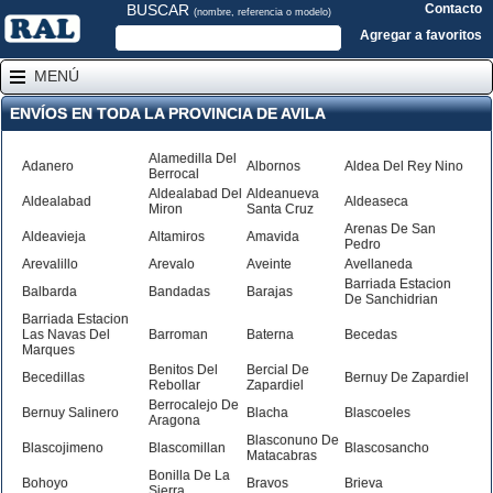
BUSCAR
Contacto
(nombre, referencia o modelo)
Agregar a favoritos
MENÚ
ENVÍOS EN TODA LA PROVINCIA DE AVILA
Alamedilla Del
Adanero
Albornos
Aldea Del Rey Nino
Berrocal
Aldealabad Del
Aldeanueva
Aldealabad
Aldeaseca
Miron
Santa Cruz
Arenas De San
Aldeavieja
Altamiros
Amavida
Pedro
Arevalillo
Arevalo
Aveinte
Avellaneda
Barriada Estacion
Balbarda
Bandadas
Barajas
De Sanchidrian
Barriada Estacion
Las Navas Del
Barroman
Baterna
Becedas
Marques
Benitos Del
Bercial De
Becedillas
Bernuy De Zapardiel
Rebollar
Zapardiel
Berrocalejo De
Bernuy Salinero
Blacha
Blascoeles
Aragona
Blasconuno De
Blascojimeno
Blascomillan
Blascosancho
Matacabras
Bonilla De La
Bohoyo
Bravos
Brieva
Sierra