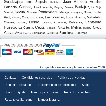
Guadalajara
Jaen
Almeria
Segovia
Asturias
,
Leon
,
,
,
,
,
,
Castellon
Cuenca
Badajoz
Palencia
,
,
,
,
,
,
,
,
Teruel
Valencia
Burgos
Zamora
La Rioja
Sevilla
Pontevedra
Malaga
Ciudad
Madrid
,
,
,
,
,
,
Soria
,
Albacete
Tarragona
Las Palmas
Valladolid
Real
Lugo
,
,
Zaragoza
,
,
,
,
Navarra
,
,
Girona
Cadiz
Lleida
Cantabria
Baleares
Orense
,
,
,
,
,
,
,
S.c.tenerife
Granada
Caceres
Huesca
Ceuta
Melilla
Alicante
,
La Coruna
,
,
,
,
,
,
Toledo
,
Vizcaya
Murcia
Alava
Avila
Barcelona
,
,
,
,
Cordoba
,
,
Salamanca
Guipuzcoa
Huelva
Copyright © Recambios y Accesorios onLine 2026
Contacto
Condiciones generales
Política de privacidad
Preguntas frecuentes
Encontrar nombre del modelo
Sobre RAL
Shop
Ayuda
Mandos para hoteles
Recambios Liebherr
Recambios Samsung
Mandos Marantz